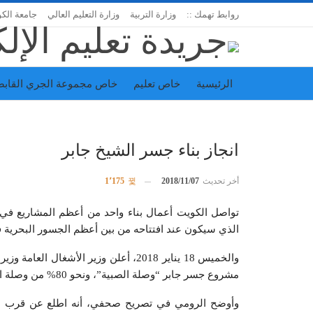
روابط تهمك ::
وزارة التربية
وزارة التعليم العالي
جامعة الك
الرئيسية
خاص تعليم
خاص مجموعة الجري القابض
اتحاد المدارس الخاصة
إدارة الجريدة
انجاز بناء جسر الشيخ جابر
أخر تحديث
2018/11/07
1٬175
تواصل الكويت أعمال بناء واحد من أعظم المشاريع ف
الذي سيكون عند افتتاحه من بين أعظم الجسور البحرية ف
مشروع جسر جابر “وصلة الصبية”، ونحو 80% من وصلة الدوحة، متوقعاً افتتاح المشروع مع نهاية العام الجاري.
وأوضح الرومي في تصريح صحفي، أنه اطلع عن قرب عل