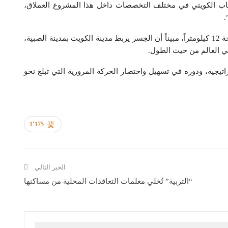
لشباب الكويتي في مختلف التخصصات داخل هذا المشروع العملاق،
.
وأشار إلى أن طول الجسر يبلغ 36 كيلومتراً ووصلة الدوحة 12 كيلومتراً، مبيناً أن الجسر يربط مدينة الكويت بمدينة الصبية،
ي العالم من حيث الطول.
اتيجية، ودوره في تسهيل واختصار الحركة المرورية التي تبلغ نحو
1٬175
الخبر التالي
“التربية” تُخلي معلمات التعاقدات المحلية من مساكنها