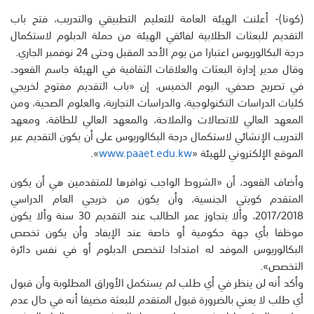
(كونا)- أعلنت الهيئة العامة للتعليم التطبيقي والتدريب، فتح باب
التقديم للبعثات الطلابية لفائقي الهيئة من حملة الدبلوم لاستكمال
درجة البكالوريوس اعتبارا من يوم الأحد المقبل وحتى 24 نوفمبر الجاري.
وقال مدير إدارة البعثات والعلاقات الثقافية في الهيئة جاسم القعود،
في تصريح صحفي، اليوم الخميس، إن «باب التقديم مفتوح لخريجي
كليات الدراسات التكنولوجية، والدراسات التجارية، والعلوم الصحية، ومن
المعهد العالي للاتصالات والملاحة، والمعهد العالي للطاقة، ومعهد
التدريب الإنشائي لاستكمال درجة البكالوريوس على أن يكون التقديم عبر
الموقع الإلكتروني للهيئة «
www.paaet.edu.kw
».
وأضاف القعود، أن «الشروط الواجب توافرها للمتقدمين هي أن يكون
المتقدم كويتي الجنسية، وأن يكون من خريجي العام الدراسي
2017/2018، وألا يتجاوز عمر الطالب عند التقديم 30 سنة وألا يكون
موظفا بأي جهة حكومية أو خاصة عند الإيفاد وأن يكون تخصص
البكالوريوس الموفد له امتدادا لتخصص الدبلوم أو في نفس دائرة
التخصص».
وأكد أنه لن ينظر في أي طلب لم يستكمل الأوراق المطلوبة وأن قبول
أي طلب لا يعني بالضرورة قبول المتقدم للبعثة مضيفا أنه في حال عدم