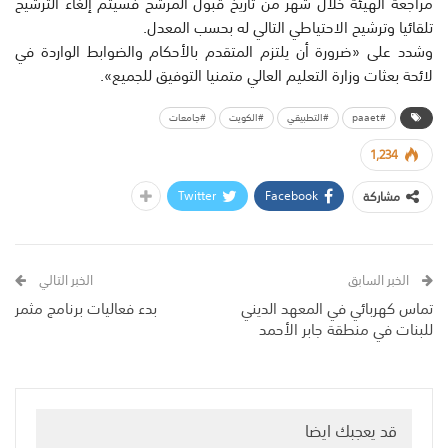
مراجعة الهيئة خلال شهر من تاريخ قبول المرشح فسيتم إلغاء الترشيح
تلقائيا وترشيح الاحتياطي التالي له بحسب المعدل.
وشدد على «ضرورة أن يلتزم المتقدم بالأحكام والضوابط الواردة في
لائحة بعثات وزارة التعليم العالي متمنيا التوفيق للجميع».
#paaet
#التطبيقي
#الكويت
#جامعات
1,234
Twitter
Facebook
مشاركة
الخبر السابق
الخبر التالي
تماس كهربائي في المعهد الديني
بدء فعاليات برنامج مثمر
للبنات في منطقة جابر الأحمد
قد يعجبك ايضا