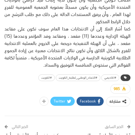
المتحدة الأمريكية وأن يكون مسجلاً بعضوية الجمعية العمومية للفرع
لهذا العام ، وأن يرفق المستندات الدالة على ذلك مع طلب الترشح من
خلال الرابط المذكور.
كما أشار الملا إلى أن الانتخابات هذا العام سوف تكون على مقاعد
الهيئة الإدارية وعددها (11) مقعد ، ومقاعد وفد المؤتمر وعددها (15)
مقعد ، على أن الهيئة التنفيذية حريصة على الخروج بالعملية الانتخابية
للفرع بالشكل اللائق وأن تكون نتائج الانتخابات معبرة عن إرادة الجموع
الطلابية الكويتية الدارسة في الولايات المتحدة الأمريكية ، متمنياً لكافة
القوائم التي ستخوض المنافسة التوفيق والسداد.
#اكاديمي
#الاتحاد_الوطني_لطلبة_الكويت
#الكويت
985
Twitter
Facebook
مشاركة
الخبر السابق
الخبر التالي
كيف يقضى أنجح الأشخاص أول