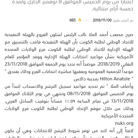
اعتباراً من يوم الخميس الموافق 8 نوفمبر الجاري ولمدة
خمسة أيام متتالية.
تم النشر بتاريخ
2018/11/09
985
صرح مصعب أحمد الملا نائب الرئيس لشئون الفروع بالهيئة التنفيذية
للاتحاد الوطني لطلبة الكويت بأن الهيئة التنفيذية قامت بالتنسيق مع
الهيئة الإدارية للاتحاد الوطني لطلبة الكويت فرع الولايات المتحدة
الأمريكية بشأن مواعيد انتخابات الهيئة الإدارية ووفد المؤتمر للعام
النقابي 2018/2019، موضحاً أنه تحدد يوم الجمعة الموافق 23/11/2018
موعداً للجمعية العمومية ويعقبها مباشرة انتخابات الفرع وذلك بفندق ”
” Hilton Anatole بمدينة دالاس.
وأضاف الملا ” تم تحديد مواعيد تسجيل الترشح والانسحاب لتبدأ من
يوم الخميس الموافق 08/11/2018 وتنتهي في يوم الثلاثاء الموافق
13/11/2018 في تمام الساعه ١١:٥٩ مساءاً بتوقيت الساحل الغربي،
وذلك من خلال موقع الإتحاد الوطني لطلبة الكويت فرع الولايات
المتحدة الأمريكية:
nuks.org
لافتاً إلى أنه لابد من توفر شروط الترشح للانتخابات وهي أن يكون
الطالب كويتي الجنسية وأن يكون لديه إثبات قيد دراسي بالولايات