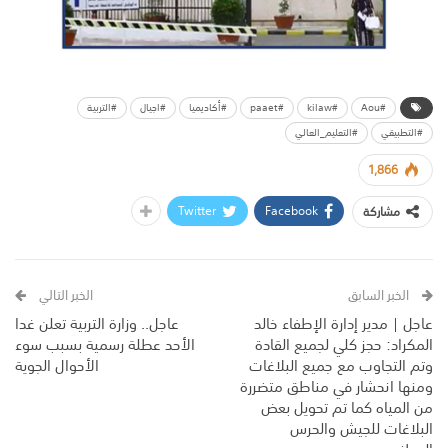
#Aou
#kilaw
#paaet
#أكاديميا
#اجيال
#التربية
#التطبيقي
#التعليم_العالي
1,866
Twitter
Facebook
مشاركة
الخبر السابق
الخبر التالي
‏عاجل | مدير إدارة الإطفاء خالد
عاجل.. وزارة التربية تعلن غدا
المكراد: حجز كلي لجميع القادة
الأحد عطلة رسمية بسبب سوء
وتم التجاوب مع جميع البلاغات
الأحوال الجوية
ومنها انحشار في مناطق متضررة
من المياه كما تم تحويل بعض
البلاغات للجيش والحرس