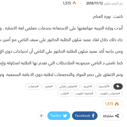
تم النشر بتاريخ
2018/11/12
1,573
كتبت
:
نورة
الغنام
أبدت
وزارة
التربية
موافقتها
على
الاستعانة
بخدمات
معلمي
لغة
الاشارة
،
و
جاء
ذلك
خلال
لقاء
عميد
شئون
الطلبة
الدكتور
علي
سيف
النامي
مع
أمين
س
و
من
جانبه
أ
كد
عميد
شئون
الطلبة
الدكتو
ر
علي
النامي
أن
احتياجات
ذوي
ال
كما
ناقش
د
.
النامي
مجموعة
الملاحظات
التي
تقدم
بها
الطلبة
لمحاولة
و
إ
يج
و
تم
الاتفاق
على
حصر
المواد
والتخصصات
لطلبة
ذوي
الاعاقة
السمعية
،
و
تو
#أكاديميا
#التربية
#التعليم_العالي
#تعليم
#جامعات
#جامعات_الكويت
#جامعة الكويت
#طلاب
1,573
Twitter
Facebook
مشاركة