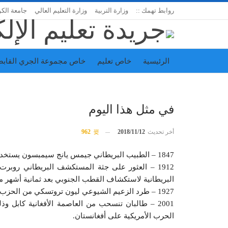
روابط تهمك ::
وزارة التربية
وزارة التعليم العالي
جامعة الك
الرئيسية
خاص تعليم
خاص مجموعة الجري القابض
اتحاد المدارس الخاصة
إدارة الجريدة
في مثل هذا اليوم
أخر تحديث
2018/11/12
962
1847 – الطبيب البريطاني جيمس يانج سيمبسون يستخدم الكلوروفورم في التخدير لأول مرة في التاريخ.
1912 – العثور على جثة المستكشف البريطاني روبر
البريطانية لاستكشاف القطب الجنوبي بعد ثمانية أشهر م
1927 – طرد الزعيم الشيوعي ليون تروتسكي من الحزب الشيوعي السوفييتي بعد صراع على السلطة مع جوزيف ستالين.
2001 – طالبان تنسحب من العاصمة الأفغانية كابل و
الحرب الأمريكية على أفغانستان.