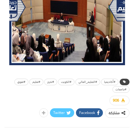
#أكاديميا
#التعليم_العالي
#الكويت
#تخرج
#تعليم
#تفوق
#جامعات
906
Twitter
Facebook
مشاركة