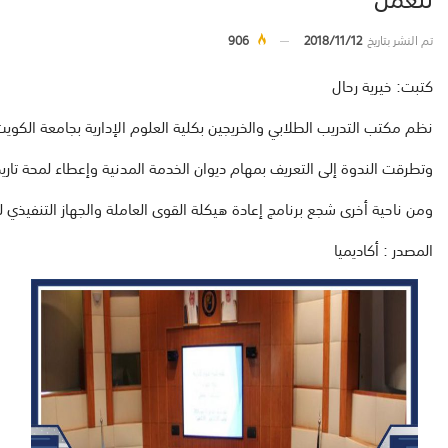
تم النشر بتاريخ
2018/11/12
906
كتبت
:
خيرية
رحال
نظم
مكتب
التدريب
الطلابي
والخريجين
بكلي
ة
العلوم
الإدارية
بجامعة
الكويت
وتطرقت
الندوة
إلى
التعريف
بمهام
ديوان
الخدمة
المدنية
وإعطاء
لمحة
تاري
ومن
ناحية
أخرى
شجع
برنامج
إعادة
هيكلة
القوى
العاملة
والجهاز
التنفيذي
ل
المصدر : أكاديميا