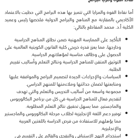
أما نقاط القوة والمزايا التي تتميز بها هذه البرامج التي حظيت بالاعتماد
الأكاديمي بالمقارنة مع المناهج والبرامج الدولية فلخصها رئيس وعميد
الكلية أ.د. محمد المقاطع بالتالي:
التأكيد على الممارسة المهنية ضمن نطاق المناهج الدراسية
وخارجها، مما يعزز قدرة خريجي كلية القانون الكويتية العالمية على
الحصول على وظائف مناسبة لمؤهلاتهم الدراسية.
التوثيق المتقن للمناهج الدراسية ونتائج التعلم وأساليب تقييم
الطلبة.
السياسات والإجراءات الجيدة لتصميم البرامج والموافقة عليها
ومتابعتها لضمان حداثتها وملاءمتها للمنهج الدراسي.
مجموعة واسعة من أساليب التدريس والتعلم والتي تهدف
لتقديم فعال للمناهج الدراسية في كل من برنامج البكالوريوس
والماجستير، مما يسهل تحقيق نتائج التعلم المطلوبة.
توفير دعم اللغة الإنجليزية لطلاب مرحلة البكالوريوس والماجستير
مما يؤهلهم للاستفادة من فرص الدراسة باللغتين العربية
والإنجليزية.
استخدام النهج الاستباقي والنقدي والقائم على التقييم في