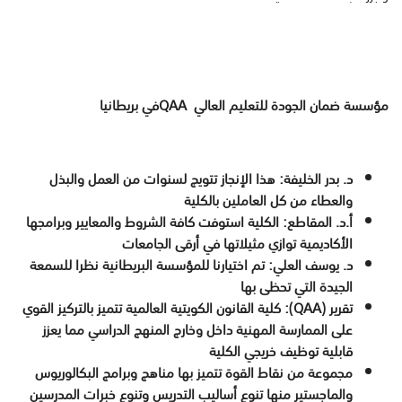
مؤسسة ضمان الجودة للتعليم العالي
QAA
في بريطانيا
د. بدر الخليفة: هذا الإنجاز تتويج لسنوات من العمل والبذل
والعطاء من كل العاملين بالكلية
أ.د. المقاطع: الكلية استوفت كافة الشروط والمعايير وبرامجها
الأكاديمية توازي مثيلاتها في أرقى الجامعات
د. يوسف العلي: تم اختيارنا للمؤسسة البريطانية نظرا للسمعة
الجيدة التي تحظى بها
تقرير (
QAA
): كلية القانون الكويتية العالمية تتميز بالتركيز القوي
على الممارسة المهنية داخل وخارج المنهج الدراسي مما يعزز
قابلية توظيف خريجي الكلية
مجموعة من نقاط القوة تتميز بها مناهج وبرامج البكالوريوس
والماجستير منها تنوع أساليب التدريس وتنوع خبرات المدرسين