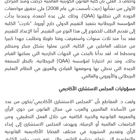
وأضاف د. العلي بأن كلية القانون الكويتية العالمية حرصت ومنذ المراحل
الأولى من نشأتها (حيث تأسست في عام 2008) على تحقيق مواصفات
الجودة التي تتطلبها (QAA)، وذلك على عدة أصعدة، وعندما بدأت
المؤسسة البريطانية بتنفيذ التقييم الدولي خارج أوروبا، “بادرت” الكلية
إلى تقديم الطلب للخضوع إلى هذا النوع من التقييم. أما الإعداد للتقييم
فقد بدأ منذ ثلاث سنوات واستغرقت وقتا طويلا وتطلبت جهدا كبيرا
من مختلف العاملين في الكلية، الذين عملوا بشكل مبكر ومنظم
ومخطط له. لقد بدأنا بالبحث في الجهات الخارجية التي يمكنها القيام
بذلك، وقد تم اختيارنا لمؤسسة (QAA) البريطانية، بالنظر للسمعة
الجيدة التي تحظى بها وموقعها القيادي والعريق في النظام التعليم
البريطاني والأوروبي والعالمي.
مسؤوليات المجلس الاستشاري الأكاديمي
ولفت د. المقاطع بأن “المجلس الاستشاري الأكاديمي”يتكون من عدد
من الأساتذة العالميين والعرب في مجال القانون من ذوي الرأي
والمعرفة القانونية والخبرة الكافية من خلال العمل التطبيقي، ومن
الجامعات العالمية أو الزميلة، ويهدف المجلس الاستشاري إلى إبداء
الرأي وتقديم المشورة في مختلف القضايا الأكاديمية القانونية
والتعليمية التي تتعلق بدراسة القانون والتي تقع ضمن برامج الكلية،