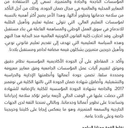
المؤسسات الناجحة والجادة والمتميزة، تسعى إلى الاستفادة من
المعايير المحلية والعالمية في مجال ضمان الجودة، وذلك من أجل التأكد
من سلامة خدماتها وتطوير أدائها، وهذا الأمر يصبح أكثر أهمية بالنسبة
لمؤسسات التعليم العالي، التي تتولى عملية تعليم وتأهيل الطلبة
للاندماج في سوق العمل الوطني والمساهمة الفاعلة في بناء مستقبل
الوطن. وقد اختارت كلية القانون الكويتية العالمية منذ البداية هذا النهج
وهذه السياسة التعليمية التي تهدف إلى تقديم تعليم قانوني نوعي،
وتأهيل خريجين متميزين يشكلون قيمة مضافة لحاضر ومستقبل بلادنا.
وأكد د. المقاطع على أن الجودة الأكاديمية المؤسسية نظام دقيق
وموثق لتقييم آليات عمل المؤسسات الجامعية وفق معايير معروفة
ومحددة سلفا، تضمن جودة أعمالها وأنظمتها الإدارية والدراسية
والتشغيلية. وأضافإن شهادة ضمان الجودة التي نالتها الكلية في نوفمبر
2017، والخاصة بشهادة الجودة المؤسسية للكلية بالإضافة للشهادة
التي حصلت عليها في الوقت الحالي لأربعة برامج تؤكد سلامة إجراءاتنا
وتساعدنا على تطوير أعمالنا وخدماتنا، وبالتالي تمنحنا الثقة لدى الجهات
الخارجية والسمعة المتميزة، وهو ما ينعكس إيجابا على كليتنا وخريجينا
خاصة وعلى بلادنا عامة.
نقاط القوة
ومزايا البرامج