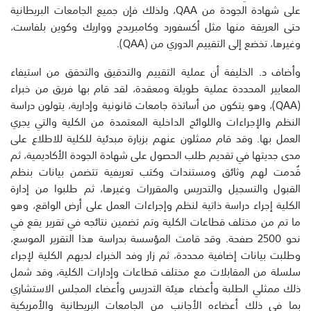
على شهادة الجودة من QAA، ولذلك فإن جميع الجامعات البريطانية
حتى العريقة منها مثل أكسفورد وكامبريدج وواريك وكوين بلفاست،
وغيرها، تخضع إلى التقييم الدوري من (QAA).
وأضاف د. الخليفة أن عملية التقييم والتدقيق والتحقق من استيفاء
المعايير المحددة عملية طويلة ومعقدة، لقد قام بها فريق من خبراء
(QAA)، وهو يتكون من أساتذة جامعات قانونية وإدارية، يتولون دراسة
النظم والإجراءات واللوائح الداخلية المعتمدة من الكلية والتي يجري
العمل بها. وقد قام ممثلون عنهم بزيارة مبدئية للكلية للاطلاع على
مدى جديتها في تقديم طلب الحصول على شهادة الجودة الأكاديمية، ثم
قُدمت لهم وثائق ومستندات وكتب تعريفية تتضمن بيانات بنظم
القبول والتسجيل والتدريس والمقررات وغيرها، ثم طلبوا من إدارة
الكلية إجراء دراسة ذاتية لنظم وإجراءات العمل على أرض الواقع، وهو
ما تم من مختلف قطاعات الكلية وتم تضمين نتائجه في تقرير يقع في
نحو 2500 صفحة. وقد قامت المؤسسة بدراسة هذا التقرير الموسع،
وطلبت بيانات إضافية محددة، ثم زار وفد الخبراء لديهم الكلية لإجراء
سلسلة من المقابلات مع مختلف قطاعات وإدارات الكلية، وقد شمل
ذلك ممثلي الطلبة وأعضاء هيئة التدريس وأعضاء المجلس الاستشاري
بما في ذلك أعضاءه الأجانب من الجامعات البريطانية والأمريكية