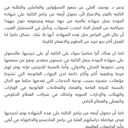
وعبر د. يوسف العلي عن شعور المسؤولين والعاملين والطلبة في
الكلية بالفخر والاعتزاز لأن حصول أربعة من برامج الكلية على شهادة
الجودة يمثل شهادة عالمية من جهة عريقة ومرموقة تتوج جهودا
متراكمة من العمل الجاد امتدت لسنوات، ونأمل في المستقبل القريب
أن تنال باقي البرامج مثل هذه الشهادة، أنها بلا شك تشكل حافزا لنا
للعمل أكثر نحو مزيد من التطوير والانفتاح لكليتنا.
كما ان هناك أثرا مباشرا سواء على الكلية أو على خريجيها، فالحصول
على شهادة الجودة يجعل الكلية في مستوى متقدم، ويعزز من سمعتها
ومن حضورها المحلي والدولي، وأما بالنسبة للخريجين فإنه يوفر لهم
فرصا وظيفية أكبر وأكثر خاصة لدى الجهات القانونية التي تشترط
مؤهلات متميزة بسبب نوعية الخدمات التي تقدمها مثلما هو الحال
بالنسبة للنيابة العامة والقضاء والقطاعات القانونية في الوزارات
والهيئات والإدارات الحيوية وكذلك في شركات القطاع الحكومي
والنفطي والقطاع الخاص.
كما أن حصول أربعة من برامج الكلية على هذه الشهادة يوفر لخريجيها
فرص مواصلة دراساتهم العليا في برامج الماجستير والدكتوراه في أرقى
وأبرز الجامعات العالمية.