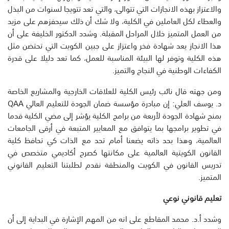
والاعتزاز بهذه الانجازات التي تتوالى، والتي تعد تتويجا لسنوات من البذل
والعطاء لكل العاملين في الكلية، ولا شك أن ذلك سيحفزهم على مزيد
من العمل المتميز خلال المراحل المقبلة. وشدد الدكتور الخليفة على أن
هذا الانجاز يعد شهادة فخر واعتزاز على جبين الكويت التي تحتضن مثل
هذه الكلية وتوفر لها البيئة المناسبة للعمل، كما تعد دليلا على قدرة
الكفاءات الوطنية في النجاح والتميز.
ومن جهته قال نائب رئيس الكلية للعلاقات الخارجية والمشاريع الخاصة
د. يوسف العلي: إن مبادرة مؤسسة ضمان الجودة للتعليم العالي QAA
بمنح شهادة الجودة لأربعة من برامج الكلية يؤشر إلى مضي الكلية قدما
في تطوير برامجها بما يتوافق مع المعايير المتبعة في أرقى الجامعات
العالمية، وهذا بحد ذاته يضعنا أمام تحد مع الذات كي تحافظ كلية
القانون الكويتية العالمية على مكانتها كصرح أكاديمي متخصص في
تدريس القانون في الكويت والمنطقة نقدم لطلبتنا التعليم القانوني
المتميز.
تعليم قانوني نوعي
وشدد أ.د. محمد المقاطع على انه من المهم الإشارة في البداية إلى أن