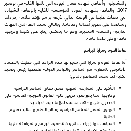
والتشغيلية. وأضافإن شهادة ضمان الجودة التي نالتها الكلية في نوفمبر
2017، والخاصة بشهادة الجودة المؤسسية للكلية بالإضافة للشهادة
التي حصلت عليها في الوقت الحالي لأربعة برامج تؤكد سلامة إجراءاتنا
وتساعدنا على تطوير أعمالنا وخدماتنا، وبالتالي تمنحنا الثقة لدى الجهات
الخارجية والسمعة المتميزة، وهو ما ينعكس إيجابا على كليتنا وخريجينا
خاصة وعلى بلادنا عامة.
نقاط القوة
ومزايا البرامج
أما نقاط القوة والمزايا التي تتميز بها هذه البرامج التي حظيت بالاعتماد
الأكاديمي بالمقارنة مع المناهج والبرامج الدولية فلخصها رئيس وعميد
الكلية أ.د. محمد المقاطع بالتالي:
التأكيد على الممارسة المهنية ضمن نطاق المناهج الدراسية
وخارجها، مما يعزز قدرة خريجي كلية القانون الكويتية العالمية على
الحصول على وظائف مناسبة لمؤهلاتهم الدراسية.
التوثيق المتقن للمناهج الدراسية ونتائج التعلم وأساليب تقييم
الطلبة.
السياسات والإجراءات الجيدة لتصميم البرامج والموافقة عليها
ومتابعتها لضمان حداثتها وملاءمتها للمنهج الدراسي.