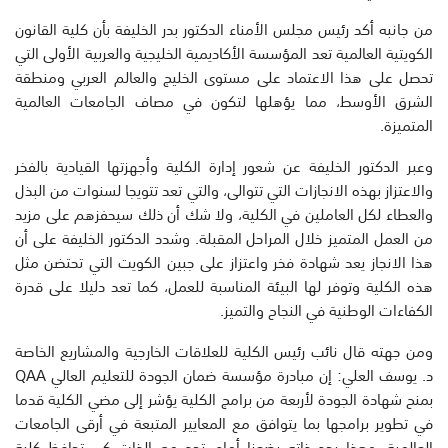
من جانبه أكد رئيس مجلس الأمناء الدكتور بدر الخليفة بأن كلية القانون
الكويتية العالمية تعد المؤسسة الأكاديمية الخليجية والعربية الأولى التي
تحصل على هذا الاعتماد على مستوى الخليج والعالم العربي ومنطقة
الشرق الأوسط، مما يؤهلها لتكون في مصاف الجامعات العالمية
المتميزة.
وعبر الدكتور الخليفة عن شعور إدارة الكلية وأجهزتها القيادية بالفخر
والاعتزاز بهذه الانجازات التي تتوالى، والتي تعد تتويجا لسنوات من البذل
والعطاء لكل العاملين في الكلية، ولا شك أن ذلك سيحفزهم على مزيد
من العمل المتميز خلال المراحل المقبلة. وشدد الدكتور الخليفة على أن
هذا الانجاز يعد شهادة فخر واعتزاز على جبين الكويت التي تحتضن مثل
هذه الكلية وتوفر لها البيئة المناسبة للعمل، كما تعد دليلا على قدرة
الكفاءات الوطنية في النجاح والتميز.
ومن جهته قال نائب رئيس الكلية للعلاقات الخارجية والمشاريع الخاصة
د. يوسف العلي: إن مبادرة مؤسسة ضمان الجودة للتعليم العالي QAA
بمنح شهادة الجودة لأربعة من برامج الكلية يؤشر إلى مضي الكلية قدما
في تطوير برامجها بما يتوافق مع المعايير المتبعة في أرقى الجامعات
العالمية، وهذا بحد ذاته يضعنا أمام تحد مع الذات كي تحافظ كلية