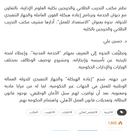
نظم مكتب التدريب الطلابي والخريجين بكلية العلوم الإدارية، بالتعاون
مع ديوان الخدمة وبرنامج إعادة هيكلة القوى العاملة والجهاز التنفيذي
للدولة، ندوة بعنوان “الاستعداد للعمل”، أدارها مشرف مكتب التدريب
الطلابي والخريجين بالكلية
د. حسين علي.
وتطرَّقت الندوة إلى التعريف بمهام “الخدمة المدنية”، وإعطاء لمحة
تاريخية عن تأسيسه وإنجازاته، ومشروع توصيف الوظائف بمختلف
الوزارات والإدارات الحكومية.
من جهته، شجع “إعادة الهيكلة” والجهاز التنفيذي للدولة العمالة
الوطنية للعمل في الجهات غير الحكومية، لما له من مزايا مادية
ومعنوية، بعد أن توافرت لهم سبل الأمان الوظيفي، بوجود قانون
البطالة، وتعديلات قانون العمل الأهلي، واهتمام الحكومة بهم.
#التربية
#التعليم_العالي
#الكليات
#الكويت
#طلاب
1,603