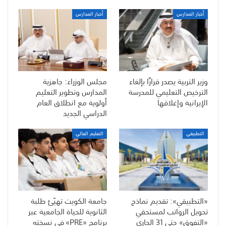
أخبار المدارس
أخبار المدارس
وزير التربية يصدر قرارًا بإلغاء
مجلس الوزراء: جاهزية
الترخيص التعليمي للمدرسة
المدارس وتطوير التعليم
الإيرانية وإغلاقها
أولوية مع انطلاق العام
الدراسي الجديد
التطبيقي
التعليم العالي
«التطبيقي»: تقديم نماذج
جامعة الكويت تهيّئ طلبة
تحويل الرواتب لمستحقي
الثانوية للحياة الجامعية عبر
«التفوق» حتى 31 الجاري
برنامج «PRE» في نسخته