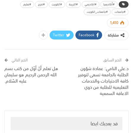
#أكاديميا
#اكاديمي
#التربية
#الكويت
#تخرج
#تعليم
#جامعات
#جامعات_الكويت
1,410
Twitter
Facebook
مشاركة
الخبر السابق
الخبر التالي
د.علي النامي: عمادة شؤون
هل تعلم أنّ أوّل من كتب بسم
الطلبة بالجامعة تسعى لتوفير
الله الرحمن الرحيم هو سليمان
كافة الاحتياجات والخدمات
عليه السّلام.
التعليمية للطلبة من ذوي
الاعاقة السمعية
قد يعجبك ايضا