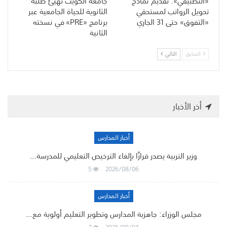
«التطبيقي»: تقديم نماذج
جامعة الكويت تهيّئ طلبة
تحويل الرواتب لمستحقي
الثانوية للحياة الجامعية عبر
«التفوق» حتى 31 الجاري
برنامج «PRE» في نسخته
الثانية
السابق
التالي
أخر الأخبار
أخبار المدارس
وزير التربية يصدر قرارًا بإلغاء الترخيص التعليمي للمدرسة…
5
2026/08/06
أخبار المدارس
مجلس الوزراء: جاهزية المدارس وتطوير التعليم أولوية مع…