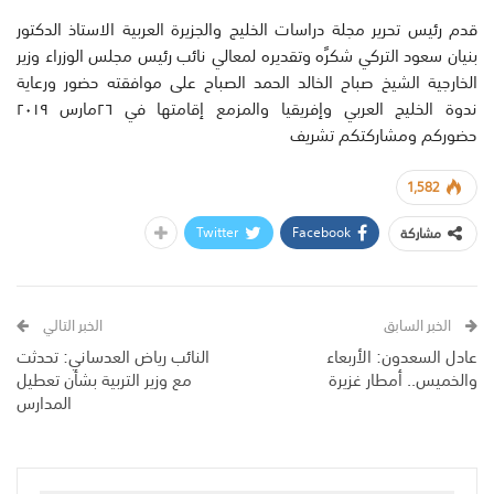
قدم رئيس تحرير مجلة دراسات الخليج والجزيرة العربية الاستاذ الدكتور
بنيان سعود التركي شكرًه وتقديره لمعالي نائب رئيس مجلس الوزراء وزير
الخارجية الشيخ صباح الخالد الحمد الصباح على موافقته حضور ورعاية
ندوة الخليج العربي وإفريقيا والمزمع إقامتها في ٢٦مارس ٢٠١٩
حضوركم ومشاركتكم تشريف
1,582
Twitter
Facebook
مشاركة
الخبر السابق
الخبر التالي
عادل السعدون: ‏الأربعاء
النائب رياض العدساني: ‏تحدثت
والخميس.. أمطار غزيرة
مع وزير التربية بشأن تعطيل
المدارس