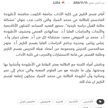
تم النشر بتاريخ
2018/11/13
2,054
أقام قسم التاريخ في كلية الآداب بجامعة الكويت مناقشة لأطروحة
الماجستير للطالبة مي محمد الشراد والتي كانت تحت عنوان “مشكلة
صائبة القرآن دراسة تاريخية”، بحضور العميد المساعد للشئون الأكاديمية
والأبحاث والدراسات العليا أ.د. عبدالهادي العجمي ومشرف الأطروحة
أ.د. محمد بن المرزوقي سعيد، بمشاركة كل من أ.د. نعمان جبران وأ.د.
عباس زواش، ومديرة برنامج الدراسات العليا بقسم التاريخ أ.د. فتوح
عبدالمحسن الخترش ومجموعة من أعضاء هيئة التدريس بقسم التاريخ
وطلبة القسم، في قاعة الاستشارات والتدريب في كلية الآداب.
وناقش أفراد اللجنة مع الطالبة بعض النقاط في الأطروحة وأشادوا بها
وبدقتها، وإن ما طرحته هو من العلوم الصعبة والتي تحتاج إلى صبر
ومثابرة وأن أطروحة الطالبة مي محمد الشراد ستكون إضافة لقسم
التاريخ ان شاء الله.
#أكاديمي
#أكاديميا
#التربية
#التطبيقي
#التعليم_العالي
#الكويت
#طلاب