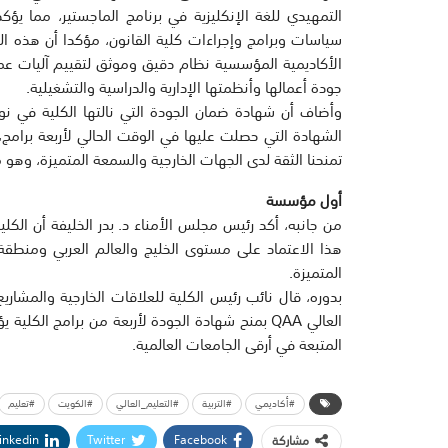
سياسات وبرامج وإجراءات كلية القانون، مؤكدا أن هذه الب
الأكاديمية المؤسسية نظام دقيق وموثق لتقييم آليات ع
جودة أعمالها وأنظمتها الإدارية والدراسية والتشغيلية.
الشهادة التي حصلت عليها في الوقت الحالي لأربعة برامج، ت
تمنحنا الثقة لدى الجهات الخارجية والسمعة المتميزة، وهو م
أول مؤسسة
من جانبه، أكد رئيس مجلس الأمناء د. بدر الخليفة أن الكلي
هذا الاعتماد على مستوى الخليج والعالم العربي ومنطق
المتميزة.
بدوره، قال نائب رئيس الكلية للعلاقات الخارجية والمشار
العالي QAA بمنح شهادة الجودة لأربعة من برامج ال
المتبعة في أرقى الجامعات العالمية.
#أكاديمي
#التربية
#التعليم_العالي
#الكويت
#تعليم
inkedin
Twitter
Facebook
مشاركة