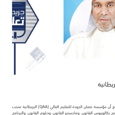
يطانية
أعلن رئيس كلية القانون الكويتية العالمية د. محمد المقاطع أن مؤسسة ضمان الجودة للتعليم العالي (QAA) البريطانية منحت
ج بكالوريوس القانون، وماجستير القانون، ودبلوم القانون، والبرنامج