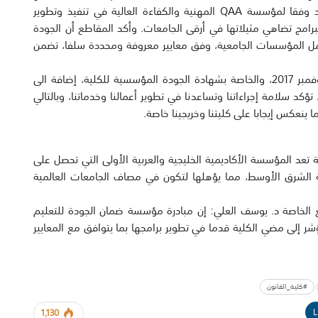
التمهيدي للغة الإنكليزية في برنامج الماجستير، مما يؤكد وفقا لمؤسسة QAA المهنية والكفاءة العالية في تنفيذ وتطوير
رامج تضاهي مثيلاتها في أرقى الجامعات. وأكد المقاطع أن الجودة
مل المؤسسات الجامعية، وفق معايير معروفة ومحددة سلفا، تضمن
وأضاف أن شهادة ضمان الجودة التي نالتها الكلية في نوفمبر 2017، والخاصة بشهادة الجودة المؤسسية للكلية، إضافة الى
ؤكد سلامة إجراءاتنا وتساعدنا في تطوير أعمالنا وخدماتنا، وبالتالي
ا ينعكس إيجابا على كليتنا وخريجينا خاصة.
ة تعد المؤسسة الأكاديمية الخليجية والعربية الأولى التي تحصل على
ة الشرق الأوسط، مما يؤهلها لتكون في مصاف الجامعات العالمية
يع الخاصة د. يوسف العلي: إن مبادرة مؤسسة ضمان الجودة للتعليم
كلية يؤشر إلى مضي الكلية قدما في تطوير برامجها بما يتوافق مع المعايير
#كلية_القانون
L
1,130