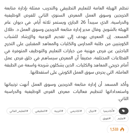
تنظم الهيئة العامة للتعليم التطبيقي والتدريب ممثلة بإدارة متابعة
الخريجين وسوق العمل المعرض السنوي الثاني للفرص الوظيفية
والدراسية، الذي سيبدأ 26 الجاري ويستمر ثلاثة أيام، في ديوان عام
الهيئة بالشويخ. وقال مدير إدارة متابعة الخريجين وسوق العمل د. طلال
المسعد، إن المعرض يهدف إلى تقديم التوعية والإرشاد للشباب
الكويتيين من طلبة المدارس والكليات والمعاهد المقبلين على التخرج
الباحثين عن فرص مهنية من خيارات التعليم والتوظيف المتوفرة في
القطاعات المختلفة، مضيفاً أن المعرض سيساهم في خلق فرص عمل
أمام خريجي المعاهد والكليات، الذين يشكلون شريحة واسعة من الطبقة
العاملة، التي يحرص سوق العمل الكويتي على استقطابها.
وأكد المسعد أن إدارة متابعة الخريجين وسوق العمل أنهت ترتيباتها
واستعداداتها لتنظيم فعاليات معرض الفرص الوظيفية والدراسية
الثاني.
#أكاديميا
#اجيال
#اكاديمي
#التربية
#التطبيقي
#التعليم_العالي
#تعليم
#تفوق
1,533