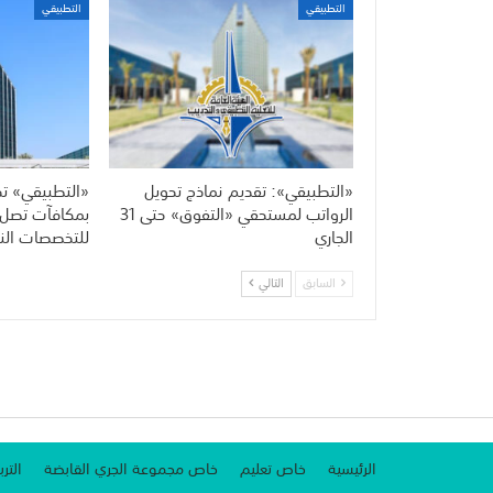
التطبيقي
التطبيقي
«التطبيقي»: تقديم نماذج تحويل
«التطبيقي» تح
الرواتب لمستحقي «التفوق» حتى 31
الجاري
للتخصصات النا
السابق
التالي
الرئيسية
خاص تعليم
خاص مجموعة الجري القابضة
الترب