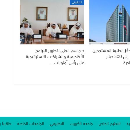
التطبيقي
فّز الطلبة المستجدين
د.جاسم العلي: تطوير البرامج
بمكافآت تصل إلى 500 دينار
الأكاديمية والشراكات الاستراتيجية
درة
على رأس أولويات…
ية
التعليم الخاص
جامعة الكويت
التطبيقي
الجامعات الخاصة
طلابنا ب