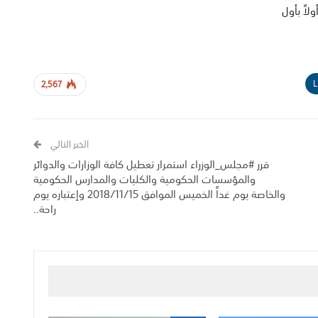
لاً بأول
L
2,567
الخبر التالي
‏قرر ⁧‫#مجلس_الوزراء‬⁩ استمرار تعطيل كافة الوزارات والدوائر
والمؤسسات الحكومية والكليات والمدارس الحكومية
والخاصة يوم غداً الخميس الموافق 2018/11/15 وإعتباره يوم
راحة..