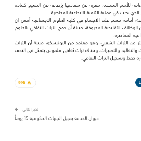
 العامة للأمم المتحدة، معربة عن سعادتها بإضافة فن النسيج كمادة
ر الذي يصب في عملية التنمية الابداعية المعاصرة.
حت الصباح في يوم الانثربولوجيا الرابع لعام 2018 الذي أقامه قسم علم الاجتماع في كلية العلوم الاجتماعية أمس إن
لتكنولوجيا والمعلوماتية أصبحت تهدد تقريباً %60 من الوظائف التقليدية المعروفة، مبينة أن دمج التراث الثقافي بالعلوم
اعية المعاصرة.
كثر من التراث الشعبي، وهو معتمد من اليونيسكو، مبينة أن التراث
 والتقاليد والتعبيرات، وهناك تراث ثقافي ملموس يتمثل في التحف
ة حفظ وتسجيل التراث الثقافي.
L
996
الخبر التالي
ديوان الخدمة يمهل الجهات الحكومية 15 يوماً