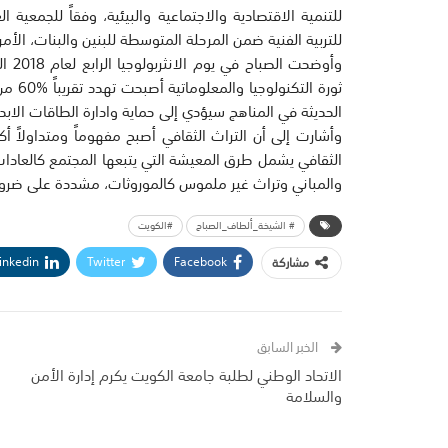
للتنمية الاقتصادية والاجتماعية والبيئية، وفقاً للجمعية
للتربية الفنية ضمن المرحلة المتوسطة للبنين والبنات، الأم
وأوض
ثورة ا
الحديثة في المناهج سيؤدي إلى حماية وادارة الطاقات الابد
وأشارت إلى أن التراث الثقافي أصبح مفهوماً ومتداولاً أ
الثقافي يشمل طرق المعيشة التي يتبعها المجتمع كالعادات
والمباني وتراث غير ملموس كالموروثات، مشددة على ضرور
# الشيخة_ألطاف_الصباح
#الكويت
inkedin
Twitter
Facebook
مشاركة
الخبر السابق
الاتحاد الوطني لطلبة جامعة الكويت يكرم إدارة الأمن
والسلامة