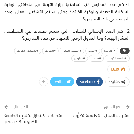
1- كم عدد المدارس التي تسلمتها وزارة التربية في منطقتي الوفرة
السكنية الجديدة والوفرة القائم؟ ومتى سيتم التشغيل الفعلي وبدء
الدراسة في تلك المدارس؟
2- كم العدد الإجمالي للمدارس التي سيتم تنفيذها في المنطقتين
المشار إليهما؟ وما الجدول الزمني للانتهاء من هذه المدارس؟
#أكاديميا
#التربية
#التعليم_العالي
#الكويت
#جامعات_الكويت
#جامعة الكويت
#طلاب
#مدارس
1,839
Twitter
Facebook
مشاركة
الخبر السابق
الخبر التالي
عشرات المباني التعليمية تضرَّرت
فتح باب الالتحاق بكليات الجامعة
إلكترونياً 8 ديسمبر