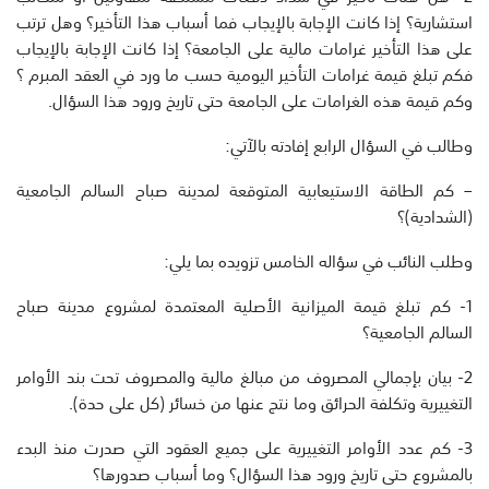
استشارية؟ إذا كانت الإجابة بالإيجاب فما أسباب هذا التأخير؟ وهل ترتب
على هذا التأخير غرامات مالية على الجامعة؟ إذا كانت الإجابة بالإيجاب
فكم تبلغ قيمة غرامات التأخير اليومية حسب ما ورد في العقد المبرم ؟
وكم قيمة هذه الغرامات على الجامعة حتى تاريخ ورود هذا السؤال.
وطالب في السؤال الرابع إفادته بالآتي:
– كم الطاقة الاستيعابية المتوقعة لمدينة صباح السالم الجامعية
(الشدادية)؟
وطلب النائب في سؤاله الخامس تزويده بما يلي:
1- كم تبلغ قيمة الميزانية الأصلية المعتمدة لمشروع مدينة صباح
السالم الجامعية؟
2- بيان بإجمالي المصروف من مبالغ مالية والمصروف تحت بند الأوامر
التغييرية وتكلفة الحرائق وما نتج عنها من خسائر (كل على حدة).
3- كم عدد الأوامر التغييرية على جميع العقود التي صدرت منذ البدء
بالمشروع حتى تاريخ ورود هذا السؤال؟ وما أسباب صدورها؟