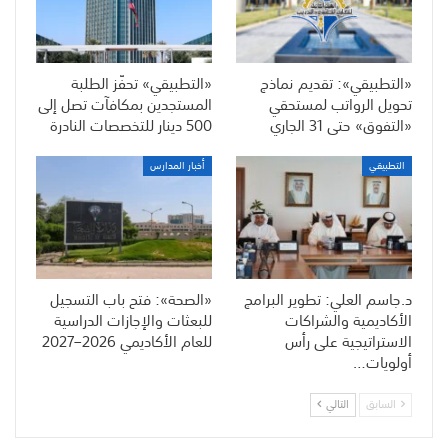
«التطبيقي»: تقديم نماذج
«التطبيقي» تحفّز الطلبة
تحويل الرواتب لمستحقي
المستجدين بمكافآت تصل إلى
«التفوق» حتى 31 الجاري
500 دينار للتخصصات النادرة
التطبيقي
أخبار المدارس
د.جاسم العلي: تطوير البرامج
«الصحة»: فتح باب التسجيل
الأكاديمية والشراكات
للبعثات والإجازات الدراسية
الاستراتيجية على رأس
للعام الأكاديمي 2026–2027
أولويات…
السابق
التالي