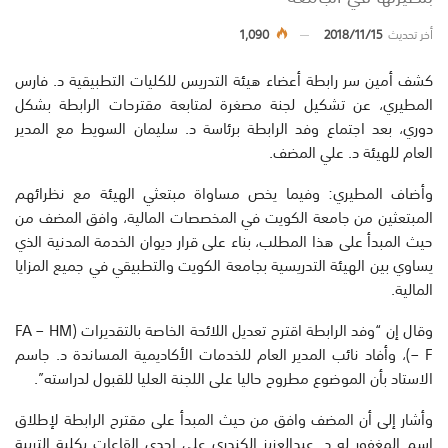
أخر تحديث
2018/11/15
1,090
كشف أمين سر رابطة أعضاء هيئة التدريس للكليات التطبيقية د. فارس
المطيري، عن تشكيل لجنة مصغرة لمتابعة مقترحات الرابطة بشكل
دوري، بعد اجتماع وفد الرابطة برئاسة د. سليمان السويط مع المدير
العام للهيئة د. علي المضف.
وأضاف المطيري: وفيما يخص مساواة مبتعثي الهيئة مع نظرائهم
المبتعثين من جامعة الكويت في المخصصات المالية، وافق المضف من
حيث المبدأ على هذا المطلب، بناء على قرار ديوان الخدمة المدنية الذي
يساوي بين الهيئة التدريسية بجامعة الكويت والتطبيقي في جميع المزايا
المالية.
وقال إن “وفد الرابطة اقترح تعديل اللائحة الخاصة بالتقديرات (FA – HM
– F)، وأفاد نائب المدير العام للخدمات الأكاديمية المساندة د. جاسم
الاستاد بأن الموضوع مطروح حاليا على اللجنة العليا للقبول لدراسته”.
وأشار إلى أن المضف وافق من حيث المبدأ على مقترح الرابطة لإطلاق
اسم المغفور له د. عبدالعزيز الكندري على إحدى القاعات بكلية التربية