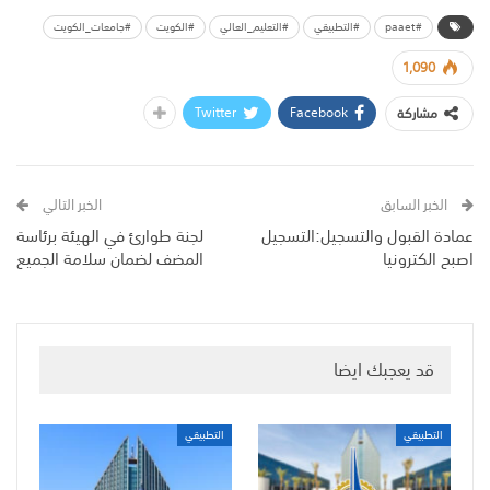
#paaet
#التطبيقي
#التعليم_العالي
#الكويت
#جامعات_الكويت
1,090
Twitter
Facebook
مشاركة
الخبر السابق
الخبر التالي
عمادة القبول والتسجيل:التسجيل
لجنة طوارئ في الهيئة برئاسة
اصبح الكترونيا
المضف لضمان سلامة الجميع
قد يعجبك ايضا
التطبيقي
التطبيقي