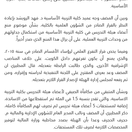
الأساسية.
وبين أن المضف وجه عميد كلية التربية الأساسية د. فهد الرويشد بإعادة
النظر بالقرار الصادر من الشؤون العلمية بالكلية، بشأن موضوع منع
أعضاء هيئة التدريس في كلية التربية الأساسية من استكمال جداولهم
من وحدات التربية العملية، على أن يزال هذا المنع الذي صدر أخيراً.
وفيما يخص قرار التفرغ العلمي لرؤساء الأقسام الصادر في سنة ٢٠١٥،
والذي يمنع أن يكون تفرغهم داخل الكويت، على خلاف المناصب
الإشرافية الأخرى، والذي طالبت الرابطة بتعديله، قال المطيري ان
المضف وعد بعرض المقترح على اللجنة التنفيذية لدراسته وإقراره، ومن
ثم رفعه لمجلس إدارة الهيئة لإصدار القرار اللازم بتعديله.
وبشأن المتبقي من مكافأة الصيفي لأعضاء هيئة التدريس بكلية التربية
الاساسية، والتي تقدر بنسبة 1.5 في المئة تم استقطاعها من الاساتذة،
إضافة لمستحقات 5 أعضاء هيئة تدريس لم تصرف لهم المكافأة كاملة،
ذكر المطيري أن المضف ونائب المدير العام للشؤون الإدارية والمالية م.
حجرف الحجرف وعدا بأن الهيئة بصدد مخاطبة وزارة المالية لتوفير
المخصصات اللازمة لصرف تلك المستحقات.