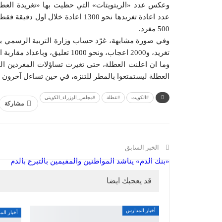
وعكس عدد «الريتويتات» التي حظيت بها «تغريدة العطل
500 مغرد.
تغريد، و2000 اعجاب، ونحو 1000 تعليق، وباعداد مقاربة ايضا حظيت تغريدة حساب ديوان الخدمة الرسمي بذات الاهتمام من المغردين.
وما ان اعلنت العطلة، حتى تغيرت تساؤلات المغردين ا
العطلة ليستمتعوا بالمطر للتنزه، في حين تساءل آخرون
#الكويت
#عطلة
#مجلس_الوزراء_الكويتي
مشاركة
الخبر السابق
«بنك الدم» يناشد المواطنين والمقيمين بالتبرع بالدم
قد يعجبك ايضا
أخبار المدارس
أخبار ال