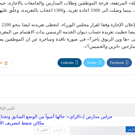
ة» المرتفعة، فرحة الموظفين وطلاب المدارس والجامعات بالاجازة، حيث
عدد اعادة تغريدها نحو 1300 اعادة خلال اول دقيقة فقط، بينما وصلت الى 3300 اعادة تغريد، و1300 اعجاب بالتغري
وفي صورة مشابهة،
لى «ها وين الريوق باجر؟» في صورة ناقدة وساخرة عن ان الموظفين يط
 مازحين «انزين والخميس؟».
Linkedin
Twitter
Facebook
34
الخبر التا
حراس مدارس لـ«الراي»: حالها أسوأ من الوضع السابق وتحتاج
مكائن شفط لتصريف الأ
مدارس
السابق
التالي