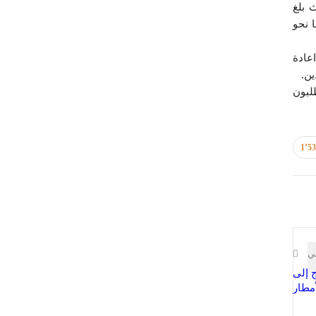
 بلغ
دة، وعلّق عليها نحو
 غرّد حساب وزارة التربية الرسمي بإعلان الإجازة وفقا لقرار مجلس الوزراء، لتحظى تغريدته ايضا بنحو 2200 اعادة
لبون
1٬5
لي
 إلى
مطار