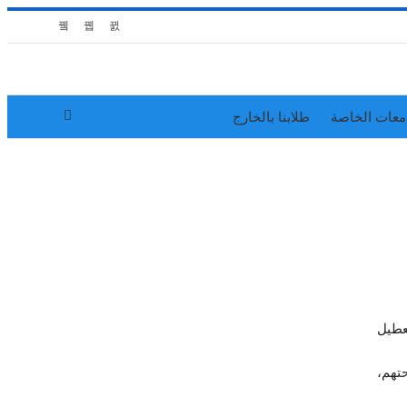
معات الخاصة
طلابنا بالخارج
عطيل
تهم،