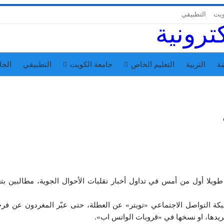
ويت
التطبيقي
ة
التربية
التعليم الخاص
جامعة الكويت
التطبيقي
الجا
ويلا أول من أمس في تداول أخبار تقلبات الأحوال الجوية، مطالبين بت
 التواصل الاجتماعي «تويتر» عن العطلة، حتى عبّر المغردون عن فرح
غريدها، او نسخها في «قروبات الواتس اب».