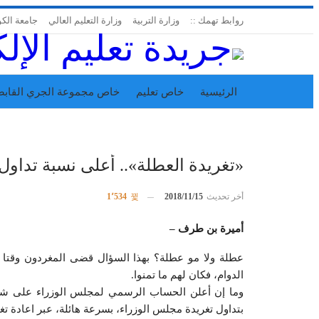
روابط تهمك ::
وزارة التربية
وزارة التعليم العالي
جامعة الك
الرئيسية
خاص تعليم
خاص مجموعة الجري القابض
اتحاد المدارس الخاصة
إدارة الجريدة
«تغريدة العطلة».. أعلى نسبة تداول
أخر تحديث
2018/11/15
1٬534
أميرة بن طرف –
عطلة ولا مو عطلة؟ بهذا السؤال قضى المغردون وقتا ط
الدوام، فكان لهم ما تمنوا.
وما إن أعلن الحساب الرسمي لمجلس الوزراء على شبكة
بتداول تغريدة مجلس الوزراء، بسرعة هائلة، عبر اعادة ت