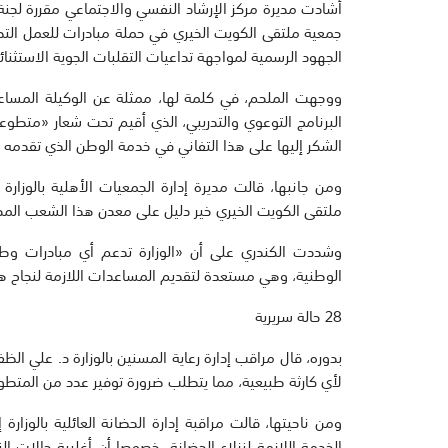
أشادت مديرة مركز الإرشاد النفسي والاجتماعي مقررة لجنة
جمعية ملتقى الكويت الخيري في حملة مبادرات للعمل التطو
الجهود الرسمية لمواجهة تداعيات التقلبات الجوية الاستثنائية 
ووجهت الملحم، في كلمة لها، ممثلة عن الوكيلة المساعدة
البرنامج التوعوي والتدريبي، الذي أقيم تحت شعار «متطو
الشكر إليها على هذا التفاني في خدمة الوطن الذي تقدمه 
ومن جانبها، قالت مديرة إدارة الجمعيات الأهلية بالوزار
ملتقى الكويت الخيري خير دليل على معدن هذا الشعب المحب
وشددت الكندري على أن «الوزارة تدعم أي مبادرات وطن
الوطنية، وهي مستعدة لتقديم المساعدات اللازمة لنجاح ه
28 حالة سريرية
لأي كارثة طبيعية، مما يتطلب ضرورة توفير عدد من المتطوع
ومن ناحيتها، قالت مراقبة إدارة الحضانة العائلية بالوزار
الخدمة اللازمة لنزلاء الحضانة، خصوصا أن أغلبية حالات ا