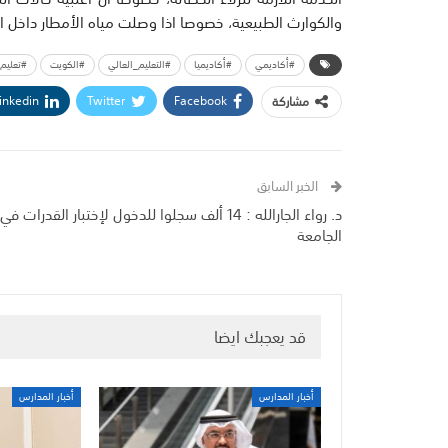
والكوارث الطبيعية، خصوصا اذا وصلت مياه الأمطار داخل ا
#أكاديمي
#أكاديميا
#التعليم_العالي
#الكويت
#تعليم
inkedin
Twitter
Facebook
مشاركة
الخبر السابق
د. رواء الجارالله : 14 ألف سجلوا للدخول لإختبار القدرات في
الجامعة
قد يعجبك ايضا
أخبار المدارس
أخبار المدارس