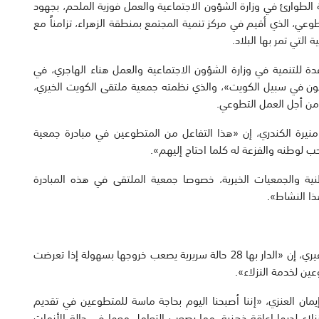
 الطوارئ في وزارة الشؤون الاجتماعية والعمل فوزية الملحم، بجهود
عي، الذي أقيم في مركز تنمية المجتمع بمنطقة الزهراء، تزامناً مع
التي تمر بها البلاد.
 للتنمية في وزارة الشؤون الاجتماعية والعمل هناء الهاجري، في
عون في سبيل الكويت»، والذي نظمته جمعية ملتقى الكويت الخيري،
من أجل العمل التطوعي.
ة منيرة الكندري، إن «هذا التفاعل من المتطوعين في مبادرة جمعية
 لوطنه والفزعة له كلما احتاج إليهم».
ية والجمعيات الخيرية، خصوصا جمعية الملتقى في هذه المبادرة
ذا النشاط».
بدوره، قال مراقب إدارة رعاية المسنين بالوزارة د. علي الظفيري، إن «الدار بها 28 حالة سريرية يصعب خروجها بسهولة إذا تعرضت
ين لخدمة النزلاء».
ة إيمان العنزي، «إننا أصبحنا اليوم بحاجة ماسة للمتطوعين في تقديم
لنزلاء لديها اعاقة ذهنية، مما يصعب التعامل معها في حالة الأزمات