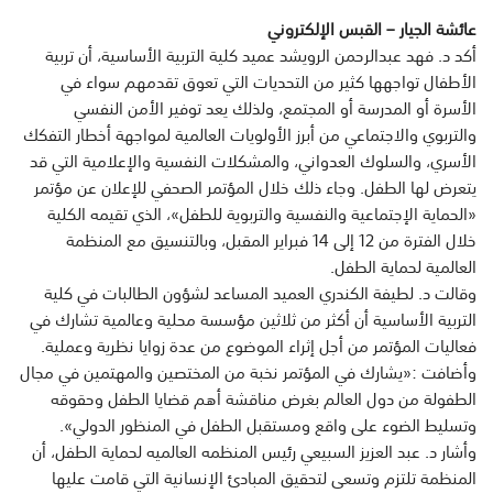
عائشة الجيار – القبس الإلكتروني
أكد د. فهد عبدالرحمن الرويشد عميد كلية التربية الأساسية، أن تربية
الأطفال تواجهها كثير من التحديات التي تعوق تقدمهم سواء في
الأسرة أو المدرسة أو المجتمع، ولذلك يعد توفير الأمن النفسي
والتربوي والاجتماعي من أبرز الأولويات العالمية لمواجهة أخطار التفكك
الأسري، والسلوك العدواني، والمشكلات النفسية والإعلامية التي قد
يتعرض لها الطفل. وجاء ذلك خلال المؤتمر الصحفي للإعلان عن مؤتمر
«الحماية الإجتماعية والنفسية والتربوية للطفل»، الذي تقيمه الكلية
خلال الفترة من 12 إلى 14 فبراير المقبل، وبالتنسيق مع المنظمة
العالمية لحماية الطفل.
وقالت د. لطيفة الكندري العميد المساعد لشؤون الطالبات في كلية
التربية الأساسية أن أكثر من ثلاثين مؤسسة محلية وعالمية تشارك في
فعاليات المؤتمر من أجل إثراء الموضوع من عدة زوايا نظرية وعملية.
وأضافت :«يشارك في المؤتمر نخبة من المختصين والمهتمين في مجال
الطفولة من دول العالم بغرض مناقشة أهم قضايا الطفل وحقوقه
وتسليط الضوء على واقع ومستقبل الطفل في المنظور الدولي».
وأشار د. عبد العزيز السبيعي رئيس المنظمه العالميه لحماية الطفل، أن
المنظمة تلتزم وتسعى لتحقيق المبادئ الإنسانية التي قامت عليها