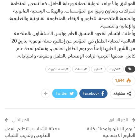
المواثيق والأعراف الدولية لحماية ورعاية الطفل، كما تسعى المنظمة
لشراكات وتعاون وثيق مع المؤسسات، والهيئات الرسمية القانونية
والعلمية المتخصصة، لتطوير والارتقاء بالمنظومة القانونية والتعليمية
والإغاثية والنفسية.
وأعلنت ابتسام القعود المنسق العام ورئيس الاستشارين بالمنظمة
العالمية لحماية الطفل في المؤتمر عن إطلاق حملة توعوية بتاريخ 20
من الشهر الجاري تزامناً مع يوم الطفل العالمي، وتستمر لمدة عام
كامل، هدفها التوعية لزيادة الإهتمام بالطفل وحقوقه واحتياجاته.
#الكويت
#تعليم
#جامعات
#جامعة الكويت
1,644
Twitter
Facebook
مشاركة
الخبر السابق
الخبر التالي
” يوم الانثروبولوجيا” بكلية
«هيئة الشباب»: تنظيم العمل
العلوم الاجتماعية
التطوعي وتدريب الشباب