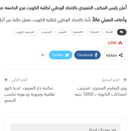
أعلن
رئيس
المكتب
التنفيذي
بالاتحاد
الوطني
لطلبة
الكويت
فرع
الجامعة
صل
وأضاف
البغيلي
قائلاً
بأننا
بالاتحاد
الوطني
لطلبة
الكويت
نعمل
دائما
من
أجل
#Aou
#kilaw
#paaet
#تعليم
#جامعات
#جامعة الكويت
2,690
Twitter
Facebook
مشاركة
الخبر السابق
الخبر التالي
وزير التعليم المصري: اشتريت
مكتبة دار التعريف: لدينا كنوز
امتحانات الثانوية بـ 5000 جنيه
ثقافية وتربوية ودعوية تناسب
الجميع
قد يعجبك ايضا