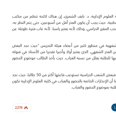
 العلوم الإدارية، د. نايف الشمري، إن هناك لائحة تنظم من مكتب
الطبية، حيث يجب أن يكون العذر أقل من أسبوعين، حتى يتم النظر به،
ب المقرر الدراسي، وذلك لأنه يعتبر راسبا، لأنه غاب فترة طويلة عن
 الشفهية في منظور كثير من أعضاء هيئة التدريس “حيث نجد البعض
العذر الشفهي، الذي يعتبر أولا وأخيرا تقديرا من الأستاذ في قبوله
مها للطلبة يقلل من نسبة الغياب، حيث يأخذ الطالب موضوع الحضور
وقال “إن هناك عملية ضبط للحضور والغياب من الأساتذة، فبعض الشعب الدراسية تستوعب قاعتها أكثر من 50 طالبا، حيث نجد
أن الإنذارات الخاصة بالحضور والغياب في كلية العلوم الإدارية تكون
لبة بموضوع الحضور والغياب.
L
2,576