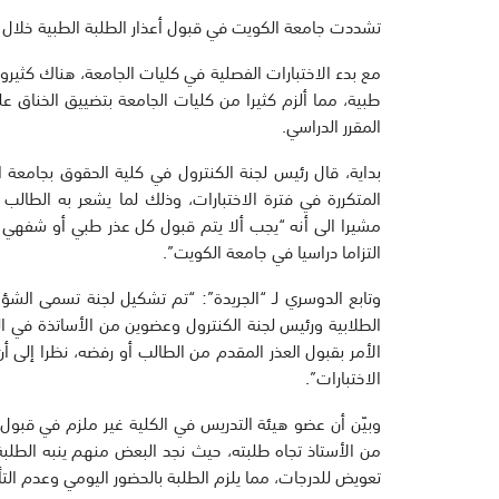
تشددت جامعة الكويت في قبول أعذار الطلبة الطبية خلال أد
مع بدء الاختبارات الفصلية في كليات الجامعة، هناك كثيرون
طبية، مما ألزم كثيرا من كليات الجامعة بتضييق الخناق على
المقرر الدراسي.
بداية، قال رئيس لجنة الكنترول في كلية الحقوق بجامعة ا
المتكررة في فترة الاختبارات، وذلك لما يشعر به الطالب 
مشيرا الى أنه “يجب ألا يتم قبول كل عذر طبي أو شفهي با
التزاما دراسيا في جامعة الكويت”.
وتابع الدوسري لـ “الجريدة”: “تم تشكيل لجنة تسمى الشؤ
الطلابية ورئيس لجنة الكنترول وعضوين من الأساتذة في ال
الأمر بقبول العذر المقدم من الطالب أو رفضه، نظرا إلى أ
الاختبارات”.
وبيّن أن عضو هيئة التدريس في الكلية غير ملزم في قبول 
من الأستاذ تجاه طلبته، حيث نجد البعض منهم ينبه الطلبة ف
تعويض للدرجات، مما يلزم الطلبة بالحضور اليومي وعدم التأ