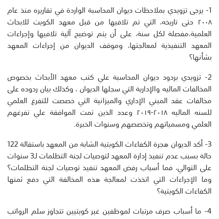
1- يرجى تزويدي بملاحظات ديوان المحاسبة الواردة في تقاريره منذ عام
٢٠٠٨ حتى تاريخه، التي تم تلافيها من قبل معهد الكويت للابحاث
العلمية،مفصلة لكل سنة، على أن يتم توضيح آلية تلافيها وإجراءات
المعهد التنفيذية لمعالجتها، وموقف الديوان من إجراءات المعهد
بشأنها؟
2- تزويدي بردود ديوان المحاسبة علي كتب معهد الأبحاث بخصوص
المخالفات الماليه والإدارية التي سجلها الديوان ، وكذلك بيان ردوده على
مخالفات عقد المبني الإداري والميزانية التي خصصت للتفرغ العلمي
للسنه الماليه ٢٠١٨-٢٠١٩ وعدد الذين تمت الموافقة علي تفرغهم
العلمي ومسمياتهم وتخصصهم وسنوات الخبرة.
3- أكد الديوان هجرة الكفاءات الكويتية الشابة من المعهد باستقالة 122
حالة بسبب عدم تنفيذ إدارة المعهد لتوصيات لجنة التظلمات لـ3 سنوات
على التوالي، فما أسباب رفض المعهد تنفيذ توصيات لجنة التظلمات؟
وما الإجراءات التي اتخذت لمعالجة هذه المخالفة التي دفع ثمنها
الكفاءات الكويتية؟
4- ما أسباب صرف مرتبات لموظفين غير كويتيين تتجاوز سلم الرواتب