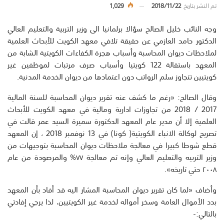
تم النشر بتاريخ
2018/11/22
1,029
وجه النائب خليل الصالح سؤالا برلمانيا الى وزير التربية والتعليم العالي
الدكتور حامد العازمي عن حقيقة تلافي معهد الكويت للأبحاث العلمية
لملاحظات ديوان المحاسبة وأسباب هجرة الكفاءات الكويتية الشابة من
المعهد باستقالة 122 كويتيا وأسباب صرف مرتبات لموظفين غير
كويتيين تتجاوز سلم الرواتب دون اعتمادها من ديوان الخدمة المدنية.
وقال الصالح: «رغم ما كشف عنه تقرير ديوان المحاسبة للسنة المالية
2017 / 2018 من تجاوزات ادارية ومالية في معهد الكويت للأبحاث
العلمية إلا أن مدير عام المعهد الدكتورة سميرة السيد عمر قالت في
تصريح لوكالة الانباء الكويتية( كونا) في 13 نوفمبر 2018 ، إن المعهد
قطع شوطا كبيرا في معالجة ملاحظات ديوان المحاسبة بتوجيهات من
وزير التربيه والتعليم العالي وإنه تم معالجة ٧٧% والمرصودة من عام
٢٠٠٨ حتي تاريخه».
وأضاف «لما كان تقرير ديوان المحاسبة المشار اليه قد أفاد بأن المعهد
بدد الأموال العامة وسخر أمواله لخدمة غير الكويتيين، لذا يرجي إفادتي
بالتالي:-