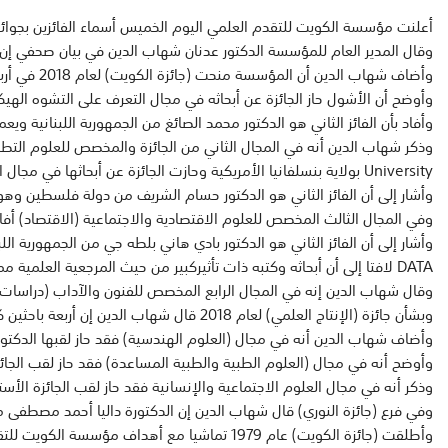
أعلنت مؤسسة الكويت للتقدم العلمي اليوم الخميس أسماء الفائزين بجوائزها السنوية (الكويت) و(الإنتاج الإبداعي) و
وقال المدير العام للمؤسسة الدكتور عدنان شهاب الدين في بيان صحفي إن إعل
وأضاف شهاب الدين أن المؤسسة منحت (جائزة الكويت) لعام 2018 في أربعة مجالات ممثلة في العلوم الأساسية (البيولوجية)وفاز بها مناصفة الدكتور هلال أحمد الأشول من الجمهورية اليمنية وهو مدير مختبر الأحياء الجزيئي والكيميائي لتحللالأعصاب في معهد الدماغ والعقل بالمعهد السويسري الفيدرالي للتكنولوجيا في لوزان بسويسرا.
وأوضح أن الأشول حاز الجائزة عن أبحاثه في مجال التعرف على التشوه الهي
وأفاد بأن الفائز الثاني هو الدكتور محمد الصائغ من الجمهورية اللبنانية و
University بولاية بنسلفانيا الأمريكية وحازت الجائزة عن أبحاثها في مجال استخدامالخلايا الشمسية العضوية لتوليد الطاقة النظيفة والمستدامة وتحسين أداء واستقرار تلك الخلايا.
وأشار إلى أن الفائز الثاني هو الدكتور حسام الشريف من دولة فلسطين وهو أ
وفي المجال الثالث المخصص للعلوم الاقتصادية والاجتماعية (الاقتصاد) أفاد
DATA لافتا إلى أن أبحاثه وكتبه ذات تأثيركبير من حيث المرجعية العلمية مما أهله ليصبح من أهم المساهمين في مجال الاقتصاد القياسي على مستوى العالم.
وقال شهاب الدين إنه في المجال الرابع المخصص للفنون والآداب (دراسات في 
وبشأن جائزة (الإنتاج العلمي) لعام 2018 قال شهاب الدين إن أربعة باحثين كويتيين حازوا لقبها في أربعة مجالات مختلفة مبيناأن الدكتور طارق محمد الرفاعي الأستاذ المشارك في قسم الفيزياء بكلية العلوم في جامعة الكويت والذي نشر 17 بحثا فيدوريات محكمة وشارك في 12 مؤتمرا عالميا حاز لقبها في مجال (العلوم الطبيعية والرياضيات).
وأضاف شهاب الدين أنه في مجال (العلوم الهندسية) فقد حاز لقبها الدكتور خالد الفضالة الأستاذ ال
وأوضح أنه في مجال (العلوم الطبية والطبية المساعدة) فقد حاز لقب الجائزة الدكتور سلمان 
وذكر أنه في مجال العلوم الاجتماعية والإنسانية فقد حاز لقب الجائزة الأستاذ الدكتور عبدالله الهاجري رئيس قسم ا
وفي فرع (جائزة النوري) قال شهاب الدين إن الدكتورة داليا أحمد مصطفى م
وأطلقت (جائزة الكويت) عام 1979 تماشيا مع أهداف مؤسسة الكويت للتقدم العلمي وتحقيقا لأغراضها في دعم الأبحاث العلميةبمختلف فروعها وتشجيع العلماء والباحثين العرب.