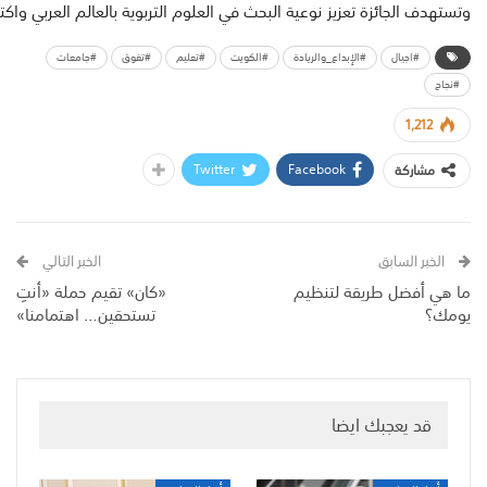
وتستهدف الجائزة تعزيز نوعية البحث في العلوم التربوية بالعالم العربي وا
#اجيال
#الإبداع_والريادة
#الكويت
#تعليم
#تفوق
#جامعات
#نجاح
1,212
Twitter
Facebook
مشاركة
الخبر السابق
الخبر التالي
ما هي أفضل طريقة لتنظيم
«كان» تقيم حملة «أنتِ
يومك؟
تستحقين… اهتمامنا»
قد يعجبك ايضا