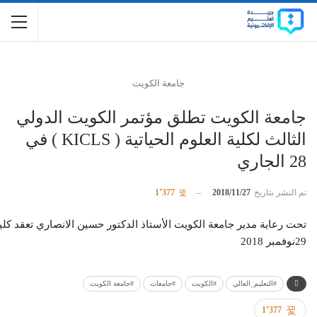
جامعة الكويت
جامعة الكويت تطلق مؤتمر الكويت الدولي
الثالث لكلية العلوم الحياتية ( KICLS ) في
28 الجاري
تم النشر بتاريخ
2018/11/27
1٬377
تحت
رعاية
مدير
جامعة
الكويت
الأستاذ
الدكتور
حسين
الانصاري
تعقد
كلي
29
نوفمبر
2018
#التعليم_العالي
#الكويت
#جامعات
#جامعة الكويت
1٬377