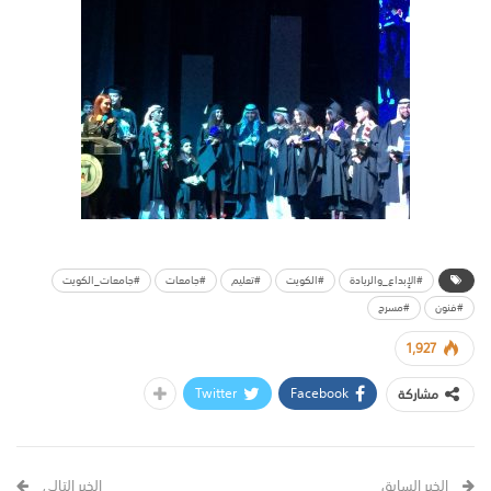
#الإبداع_والريادة
#الكويت
#تعليم
#جامعات
#جامعات_الكويت
#فنون
#مسرح
1,927
Twitter
Facebook
مشاركة
الخبر السابق
الخبر التالي