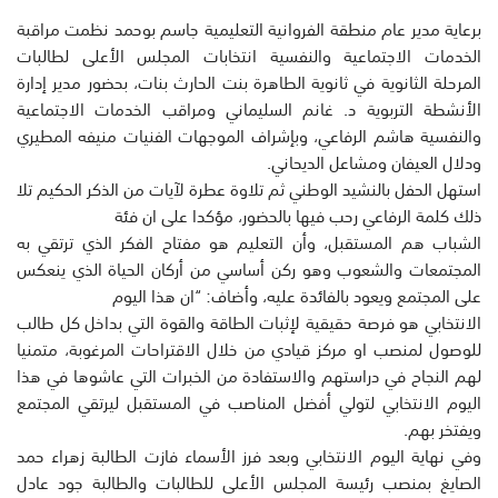
برعاية مدير عام منطقة الفروانية التعليمية جاسم بوحمد نظمت مراقبة
الخدمات الاجتماعية والنفسية انتخابات المجلس الأعلى لطالبات
المرحلة الثانوية في ثانوية الطاهرة بنت الحارث بنات، بحضور مدير إدارة
الأنشطة التربوية د. غانم السليماني ومراقب الخدمات الاجتماعية
والنفسية هاشم الرفاعي، وبإشراف الموجهات الفنيات منيفه المطيري
ودلال العيفان ومشاعل الديحاني.
استهل الحفل بالنشيد الوطني ثم تلاوة عطرة لآيات من الذكر الحكيم تلا
ذلك كلمة الرفاعي رحب فيها بالحضور، مؤكدا على ان فئة
الشباب هم المستقبل، وأن التعليم هو مفتاح الفكر الذي ترتقي به
المجتمعات والشعوب وهو ركن أساسي من أركان الحياة الذي ينعكس
على المجتمع ويعود بالفائدة عليه، وأضاف: “ان هذا اليوم
الانتخابي هو فرصة حقيقية لإثبات الطاقة والقوة التي بداخل كل طالب
للوصول لمنصب او مركز قيادي من خلال الاقتراحات المرغوبة، متمنيا
لهم النجاح في دراستهم والاستفادة من الخبرات التي عاشوها في هذا
اليوم الانتخابي لتولي أفضل المناصب في المستقبل ليرتقي المجتمع
ويفتخر بهم.
وفي نهاية اليوم الانتخابي وبعد فرز الأسماء فازت الطالبة زهراء حمد
الصايغ بمنصب رئيسة المجلس الأعلى للطالبات والطالبة جود عادل