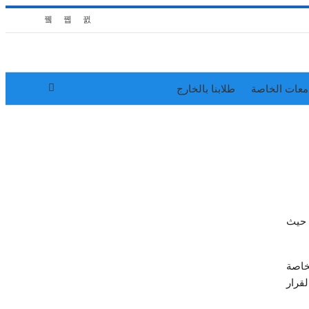
معات الخاصة
طلابنا بالخارج
ية علوم وهندسة الحاسوب بجامعة الكويت فريق الاعتماد الأكاديمي من منظمة (ABET)، حيث
خاصة
تقرير وتتخذ القرار