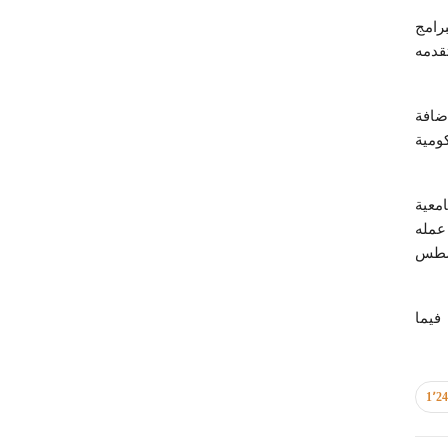
رامج
قدمه
ضافة
ومية
دارة الجامعية
عمله
لان عنها بواسطة ABET في شهر أغسطس
 على أكثر من 650 جامعة وكلية فيما
1٬2