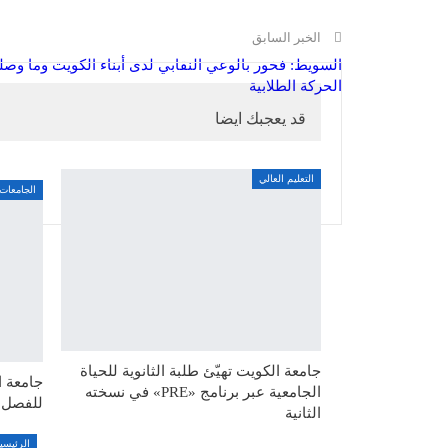
الخبر السابق
السويط: فخور بالوعي النقابي لدى أبناء الكويت وما وصل
الحركة الطلابية
قد يعجبك ايضا
التعليم العالي
الجامعات
جامعة الكويت تهيّئ طلبة الثانوية للحياة
جامعة ا
الجامعية عبر برنامج «PRE» في نسخته
للفصل الأو
الثانية
الرئيسي