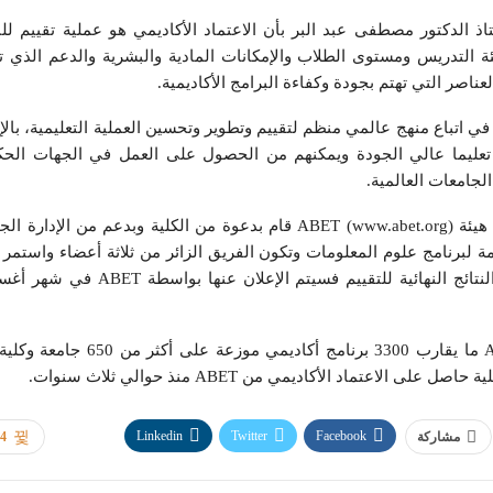
ذ الدكتور مصطفى عبد البر بأن الاعتماد الأكاديمي هو عملية تقييم للب
ئة التدريس ومستوى الطلاب والإمكانات المادية والبشرية والدعم الذي ت
عناصر التي تهتم بجودة وكفاءة البرامج الأكاديمية.
في اتباع منهج عالمي منظم لتقييم وتطوير وتحسين العملية التعليمية، بالإ
م تعليما عالي الجودة ويمكنهم من الحصول على العمل في الجهات الحك
لجامعات العالمية.
وأشار أ.د. عبد البر الى أن فريق الاعتماد الأكاديمي من هيئة ABET (www.abet.org) قام بدعوة من الكلية وبدعم من الإ
ة لبرنامج علوم المعلومات وتكون الفريق الزائر من ثلاثة أعضاء واستمر 
لمدة ثلاثة أيام، وإن النتائج الأولية للتقييم ممتازة، أما النتائج النهائية للتقييم فسيتم الإع
وأوضح أنه قد حصلت على الاعتماد الأكاديمي من ABET ما يقارب 3300 برنامج أكاديمي موزعة
Linkedin
Twitter
Facebook
مشاركة
44