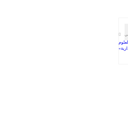
لي
علوم
ارية»