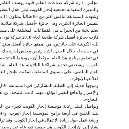
مجلس إدارة شركة صناعات الغانم قتيبة يوسف الغانم،
والمديرة التنفيذية لجمعية إنجاز الكويت ليلى هلال المطي
تضم نخبة من الخبرات في القطاعات المختلفة على مست
فازت بجائزة أفضل
ال» الكويتية على جائزتين، من ضمنها جائزة أفضل منتج لعام 8
في حديث له خلال الحفل، أشاد رئيس مجلس إدارة بنك الخل
في تنظيم برنامج هذا العام، مؤكداً أن جهودهما الحثيثة 
العرب، ويسعدني تجديد شراكتنا البلاتينية هذا العام. 
فعلاً هو الإنجاز».
وموجهاً حديثه إلى الطلبة المشاركين في المسابقة، قال
والإصرار والدافع لتغيير الواقع. مهما كانت النتيجة، لن
النجاح».
ويواصل البنك رعاية مؤسسة إنجاز الكويت كجزء من التز
ورشة عمل حول ريادة الأعمال في إنجاز الكويت. وقد ترك متطوعو ا
يشار إلى أن إنجاز الكويت هي جمعية نفع عام غير ربحية