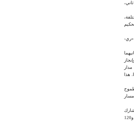
اني،
ق الأوسط وشمال أفريقيا للمشاركة في 12 فئة مختلفة،
جنة تحكيم
ة «ري-
يهما
إنجاز
مدار
ق أعمالها. هذا
طموح
 مسار
شارك
بنك الخليج في أربعة برامج لمؤسسة إنجاز العرب، و47 يوم عمل تدريبيا مع إنجاز الكويت، و69 مخيما إبداعيا مع إنجاز الكويت، و120