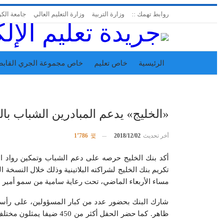
روابط تهمك ::
وزارة التربية
وزارة التعليم العالي
جامعة الك
الرئيسية
خاص تعليم
خاص مجموعة الجري القابض
اتحاد المدارس الخاصة
إدارة الجريدة
«الخليج» يدعم المبادرين الشباب بال
أخر تحديث
2018/12/02
1٬786
أكد بنك الخليج حرصه على دعم الشباب وتمكين رواد الأ
تكريم بنك الخليج لشراكته البلاتينية وذلك خلال النسخة 
مساء الأربعاء الماضي، تحت رعاية سامية من سمو أمير ال
شارك البنك بحضور عدد من كبار المسؤولين، على رأسهم
ظاهر. كما حضر الحفل أكثر