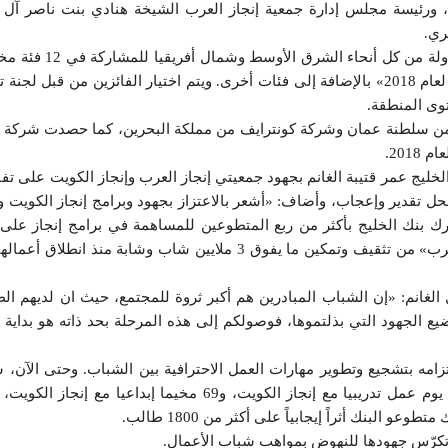
 ورئيسة مجلس إدارة جمعية إنجاز العرب الشيخة هنادي بنت ناصر آل ث
ري.
وشهدت المسابقة تنافس أكثر من 80 طالباً يمثلون 11 دولة من كل أنحاء الشر
تتضمن الجائزة الكبرى وهي جائزة «أفضل شركة طلابية لعام 2018» بالإضافة إلى فئات أخرى. ويتم اختيار الفائزين من قبل ل
وى المنطقة.
 شركة طلابية لعام 2018 شركة نوى من سلطنة عمان وشركة كونترايف من مملكة البحرين، كما حصدت شرك
201.
يج عمر قتيبة الغانم بجهود جمعيتي إنجاز العرب وإنجاز الكويت على تفان
محل تقدير وإعجاب، وأضاف: «أشعر بالاعتزاز بجهود وبرامج إنجاز الكويت و
شارك بنك الخليج بأكثر من ربع المتطوعين للمساهمة في برامج إنجاز على 
العام الماضي. على مستوى المنطقة، تمكنت «إنجاز العرب» من تثقيف وتمكين ما يفوق 3 ملايين شاب وشابة منذ انطلا
 الغانم: «إن الشباب المبادرين هم أكبر ثروة للمجتمع، حيث ان لديهم ال
 تضيع الجهود التي بذلتموها، فوصولكم إلى هذه المرحلة بحد ذاته هو بداية
امه بتشجيع وتطوير مهارات العمل الاحترافية بين الشباب. وحتى الآن، 
لبنك أثراً إيجابياً على أكثر من 1800 طالب.
 تكرّس جهودها للنهوض بمواهب شباب الأعمال.