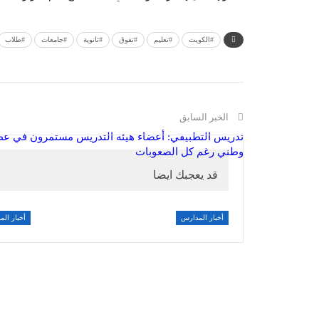
#الكويت
#تعليم
#تفوق
#ثانوية
#جامعات
#طلاب
الخبر السابق
تدريس التطبيقي: أعضاء هيئة التدريس مستمرون في عطا
وطني رغم كل الصعوبات
قد يعجبك ايضا
أخبار المدارس
أخبار ال