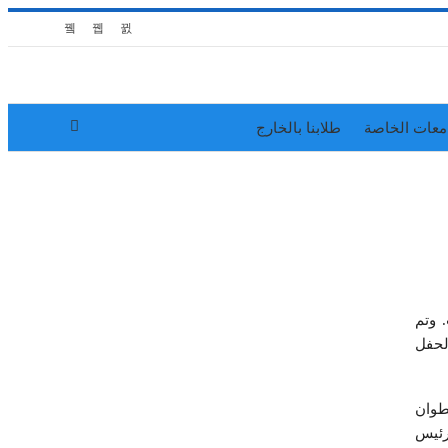
معات الخاصة
طلابنا بالخارج
 وتم
الحفل
طوان
ل رئيس