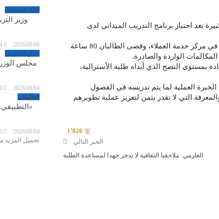
أخبار المدارس
وزير الترب
يرة بعد اجتياز برنامج التدريب الميداني لدى
4
2026/08/06
وتضمن برنامج التدريب فرصة عمل في نيسان البابطين وبصورة خاصة في مركز خدمة العملاء، وقضى الطالبان 80 ساعة
أخبار المدارس
المكالمات الواردة والصادرة.
مجلس الوزراء
 بمستوى النضج الذي أبداه طلبة الأسترالية،
 الخبرة العملية لما يتم تدريسه في الفصول
6
2026/08/04
لمعرفة التي لا تقدر بثمن لتعزيز عملية تطويرهم
التطبيقي
«التطبيقي»
1٬826
6
2026/08/04
تحميل المزيد من
الخبر التالي
العازمي: ملاحقنا الثقافية لا تدخر جهدا لمساعدة الطلبة