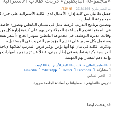
«مجموعة البابطين» دربت طلاب الأسترالية
تم النشر بتاريخ
2018/12/02
1٬826
حصل طالبان من كلية إدارة الأعمال لدى الكلية الأسترالية على خبرة كب
«مجموعة البابطين».
في الموقع لتقديم المساعدة للعملاء وتدريبهم على كيفية إدارة كل من 
وقالت مديرة التوظيف في مجموعة البابطين سونار الحاج «أشعر بسعادة
وسنعمل بكل سرور على تقديم المزيد من التدريب في المستقبل».
وذكرت الكلية في بيان لها أنها تؤمن توفير فرص التدريب لطلابها لإتاحة
الدراسية وكيفية تطبيقه في إطار مهني، فضلاً عن تزويدهم بالمهارات وا
وإعدادهم لمساراتهم المهنية.
#التعليم_العالي
#الكليات
#الكلية_الأسترالية
#الكويت
مشاركة
Facebook
Twitter
WhatsApp
Linkedin
الخبر السابق
تدريس «التطبيقي»: مساواتنا مع أساتذة الجامعة ضرورة
قد يعجبك ايضا