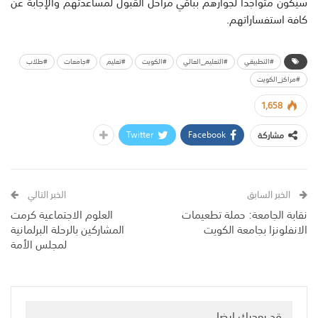
سيكون
متواجدا
لجوارهم
بباقي
مراحل
القبول
لمساعدتهم
والإجابة
عن
كافة
استفساراتهم
.
#التطبيقي
#التعليم_العالي
#الكويت
#تعليم
#جامعات
#طلاب
#مراكز_الكويت
1,658
Twitter
Facebook
مشاركة
الخبر السابق
الخبر التالي
نقابة الجامعة: حملة تطعيمات
العلوم الاجتماعية كرمت
الانفلونزا بجامعة الكويت
المشاركين بالرحلة البرلمانية
لمجلس الأمة
قد يعجبك ايضا