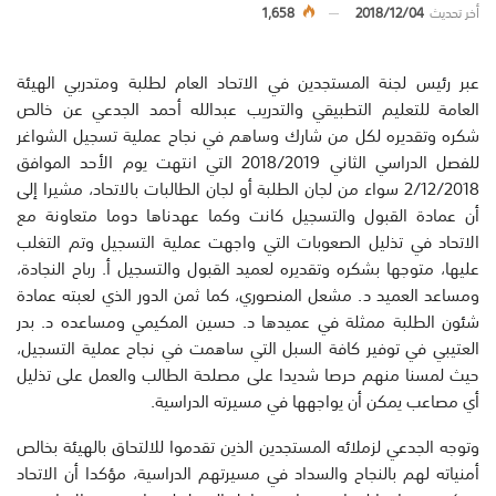
أخر تحديث
2018/12/04
1,658
عبر
رئيس
لجنة
المستجدين
في
الاتحاد
العام
لطلبة
ومتدربي
الهيئة
العامة
للتعليم
التطبيقي
والتدريب
عبدالله
أحمد
الجدعي
عن
خالص
شكره
وتقديره
لكل
من
شارك
وساهم
في
نجاح
عملية
تسجيل
الشواغر
للفصل
الدراسي
الثاني
2018/2019
التي
انتهت
يوم
الأحد
الموافق
2/12/2018
سواء
من
لجان
الطلبة
أو
لجان
الطالبات
بالاتحاد،
مشيرا
إلى
أن
عمادة
القبول
والتسجيل
كانت
وكما
عهدناها
دوما
متعاونة
مع
الاتحاد
في
تذليل
الصعوبات
التي
واجهت
عملية
التسجيل
وتم
التغلب
عليها،
متوجها
بشكره
وتقديره
لعميد
القبول
والتسجيل
أ
.
رباح
النجادة،
ومساعد
العميد
د
.
مشعل
المنصوري،
كما
ثمن
الدور
الذي
لعبته
عمادة
شئون
الطلبة
ممثلة
في
عميدها
د
.
حسين
المكيمي
ومساعده
د
.
بدر
العتيبي
في
توفير
كافة
السبل
التي
ساهمت
في
نجاح
عملية
التسجيل،
حيث
لمسنا
منهم
حرص
ا
شديد
ا
على
مصلحة
الطالب
والعمل
على
تذليل
أي
مصاعب
يمكن
أن
يواجهها
في
مسيرته
الدراسية
.
وتوجه
الجدعي
لزملائه
المستجدين
الذين
تقدموا
للالتحاق
بالهيئة
بخالص
أمنياته
لهم
بالنجاح
والسداد
في
مسيرتهم
الدراسية،
مؤكدا
أن
الاتحاد