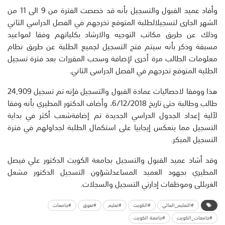
وأفاد
عميد
القبول
والتسجيل
بأنه
قد
خصصت
الفترة
من
9
الى
11
من
الشهر
الجارى
لتسجيل
لطلبة
المتوقع
تخرجهم
في
ا
لفصل
الدراسي
الثاني
وذلك
عن
طريق
مكاتب
التوجيه
والارشاد
بكلياتهم
وفقا
لمواعيد
مسبق
ة
وذكر
بأنه
سيتم
فتح
التسجيل
لجميع
الطلبة
عن
طريق
نظام
معلومات
الطالب
مرة
أخرى
ل
ضافة
وسحب
المقررات
بعد
فترة
تسجيل
الطلبة
المتوقع
تخرجهم
في
الفصل
الدراسى
الثاني
.
هذا
ووفقا
لاحصائيات
عمادة
القبول
والتسجيل
فإنه
تم
تسجيل
24,909
طالب
وطالبة
حتى
تاريخ
/12/2018
6
،
وأضاف
ال
دكتور
المطيري
بأنه
وفقا
لآلية
إ
عداد
الجدول
الدراسي
الجديدة
تم
إ
ضافة
شعب
أكثر
في
بداية
التسجيل
مما
ينعكس
إيجابيا
على
استكمال
الطلبة
لجداولهم
في
فترة
التسجيل
المبكر
.
وقد
أشاد
عميد
القبول
والتسجيل
بجامعة
الكويت
الدكتور
علي
فيصل
المطيري
بجهود
العميد
المساعد
لشؤون
التسجيل
الدكتور
مشعل
الغربللى
وموظفات
إ
دارت
ي
التسجيل
والسجلات
.
#التعليم_العالي
#الكويت
#تعليم
#تفوق
#جامعات
#جامعات_الكويت
#جامعة الكويت