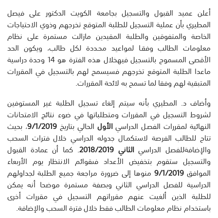
أعلن
عميد
القبول
والتسجيل
بجامعة
الكويت
الدكتور
على
فيصل
المطيري
بأن
عملية
التسجيل
للطلبة
المتوقع
تخرجهم
وذو
ي
الاحتياجات
الخاصة
والمتفوقين
والطلبة
المقيدين
مازا
ل
ت
مس
ت
مرة
على
نظام
معلومات
الطالب
وفقـا
لمواعيد
محـددة
لكل
طالب،
ويكون
الحد
الأقصى
المسموح
بالتسجيل
فيه
خلال
هذه
الفترة
هو
14
وحدة
دراسية
ماعدا
الطلبة
المتوقع
تخرجهم
ف
سيسمح
لهم
بالتسجيل
في
المقررات
المتبقية
له
م
وفقا
لما
تسمح
به
لائحة
المقررات
.
وأضاف
د
.
المطيري
بأنه
سيتم
إلغاء
تسجيل
الطلبة
غير
المستوفين
لشروط
التسجيل
في
المقررات
ومتطلباتها
في
ضوء
نتائج
الامتحانات
النهائية
ل
مقررات
ا
لفصـل
الدراسي
الأول
الحالي
بتاريخ
9
/1/201
9
،
بحيث
تتاح
للطالب
الفرصة
لاستكمـال
جدوله
الدراسي
خلال
فترات
السحب
والإضافة
للفصل
الدراسي
الثاني
9
/201
8
201
.
كما
أن
عمادة
القبول
والتسجيل
ستقوم
بتخفيض
ال
عداد
فى
قوائم
الانتظار
يوم
الأربعاء
الموافق
9
/1/201
9
منوها
إلى
ضرورة
مراجعة
جميع
الطلبة
لجداولهم
الدراسية
للفصل
الدراسي
الثاني
وبصفة
مستمرة
موضحا
أنه
يمكن
للطلبة
الذين
ألغيت
عنهم
مقرراتهم
التسجيل
في
مقررات
أخرى
باستخدام
نظام
معلومات
الطالب
فقط
خلال
فترة
السحب
والإضافة
.