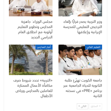
وزير التربية يصدر قرارًا بإلغاء
مجلس الوزراء: جاهزية
الترخيص التعليمي للمدرسة
المدارس وتطوير التعليم
الإيرانية وإغلاقها
أولوية مع انطلاق العام
الدراسي الجديد
التعليم العالي
أخبار المدارس
جامعة الكويت تهيّئ طلبة
«التربية» تحدد شروط صرف
الثانوية للحياة الجامعية عبر
مكافأة الأعمال الممتازة
برنامج «PRE» في نسخته
للعاملين بالمدارس ورياض
الثانية
الأطفال
السابق
التالي