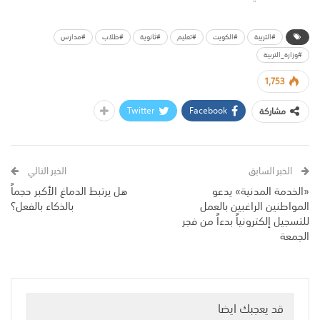
#التربية
#الكويت
#تعليم
#ثانوية
#طلاب
#مدارس
#وزارة_التربية
1,753
Twitter
Facebook
مشاركة
الخبر السابق
الخبر التالي
«الخدمة المدنية» يدعو
هل يرتبط الدماغ الأكبر حجماً
المواطنين الراغبين بالعمل
بالذكاء بالفعل؟
للتسجيل إلكترونياً بدءاً من فجر
الجمعة
قد يعجبك ايضا