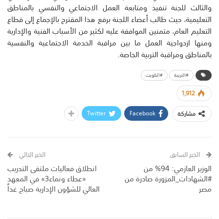
والثالث للجنة تنفيذ ومتابعة العمل الاجتماعي والنفسي بالمناطق
التعليمية، حيث طالب أعضاء اللجنة برفع هذا المقترح بالإجماع إلى قطاع
التعليم العام، متمنين الموافقة عليه لكثير من الأسباب الفنية والإدارية
ومنها ازدواجية العمل ما بين مراقبة الخدمة الاجتماعية والنفسية
بالمناطق ومراقبة التربية الخاصة.
#التربية
#الكويت
1,912
Twitter
Facebook
مشاركة
الخبر السابق
الخبر التالي
الوزير العازمي: 94% من
انطلاق فعاليات ملتقى التدريب
#الشهادات_المزورة صادرة من
«عطاء ونماء3» في المعهد
مصر
العالي للشؤون الإدارية صباح غداً