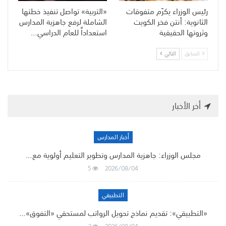
رئيس الوزراء يكرّم متفوقات
«التربية» تواصل تنفيذ خطتها
الثانوية: أنتن فخر الكويت
الشاملة لرفع جاهزية المدارس
وثروتها الحقيقية
استعداداً للعام الدراسي…
السابق
التالي
أخر الأخبار
أخبار المدارس
مجلس الوزراء: جاهزية المدارس وتطوير التعليم أولوية مع…
5
2026/08/04
التطبيقي
«التطبيقي»: تقديم نماذج تحويل الرواتب لمستحقي «التفوق»…