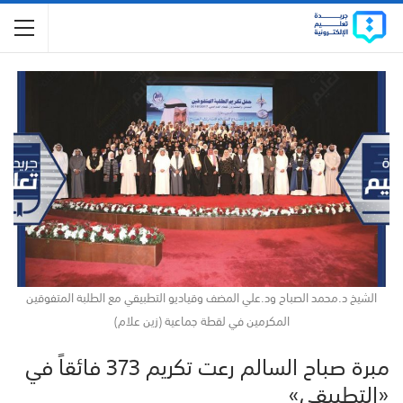
الشيخ د.محمد الصباح ود.علي المضف وقياديو التطبيقي مع الطلبة المتفوقين
المكرمين في لقطة جماعية (زين علام)
مبرة صباح السالم رعت تكريم 373 فائقاً في
«التطبيقي»