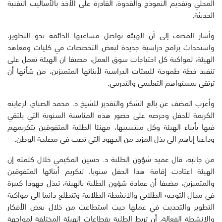
المحلي وتقديم النموذج والقدوة، القادرة على الأخذ بالأساليب التقنية
الحديثة.
وأشار المضف إلى أن الهيئة تواصل مساعيها الدائمة نحو التطوير،
واستحداث برامج دراسية جديدة لبعض التخصصات في كليات ومعاهد
الهيئة، لمواكبة كل احتياجات سوق العمل، مضيفا ان الهيئة تعمل على
تنفيذ خطة طموحة للبعثات الدراسية لأبنائها المتميزين، من شأنها أن
ترتقي بمستواهم التعليمي والتدريبي.
وأعرب المضف عن بالغ الشكر والتقدير للشيخ د. محمد الصباح، لرعايته
الكريمة للحفل وحرصه على حضور هذه المناسبة السنوية التي يلتقي
فيها بأبناء الهيئة وكل منتسبيها، مهنئا الطلبة المتفوقين بتكريمهم
وداعيا إياهم الى بذل المزيد من الجهود التي تصب في مصلحة الوطن.
من جانبه، قال عميد شؤون الطلبة د. حسين المكيمي خلال كلمته إن
الهيئة اعتادت إقامة هذا الحفل سنويا، لتكريم أبنائها المتفوقين
والمتميزين، مضيفا أن عمادة شؤون الطلبة بالهيئة، تبذل جهودا كبيرة
في مجال التوجيه الطلابي والانشطة الطلابية وتتطلع دائما الى مواكبة
التطوير والتحديث في عملها حيث استطاعت من خلال بعض الأفكار
والانشطة الفعالة، أن تربط الطلبة بقطاعات الهيئة المختلفة ‎لمواجهة