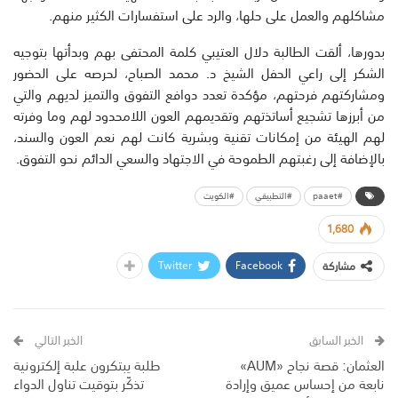
مشاكلهم والعمل على حلها، والرد على استفسارات الكثير منهم.
بدورها، ألقت الطالبة دلال العتيبي كلمة المحتفى بهم وبدأتها بتوجيه
الشكر إلى راعي الحفل الشيخ د. محمد الصباح، لحرصه على الحضور
ومشاركتهم فرحتهم، مؤكدة تعدد دوافع التفوق والتميز لديهم والتي
من أبرزها تشجيع أساتذتهم وتقديمهم العون اللامحدود لهم وما وفرته
لهم الهيئة من إمكانات تقنية وبشرية كانت لهم نعم العون والسند،
بالإضافة إلى رغبتهم الطموحة في الاجتهاد والسعي الدائم نحو التفوق.
#paaet
#التطبيقي
#الكويت
1,680
Twitter
Facebook
مشاركة
الخبر السابق
الخبر التالي
العثمان: قصة نجاح «AUM»
طلبة يبتكرون علبة إلكترونية
نابعة من إحساس عميق وإرادة
تذكّر بتوقيت تناول الدواء