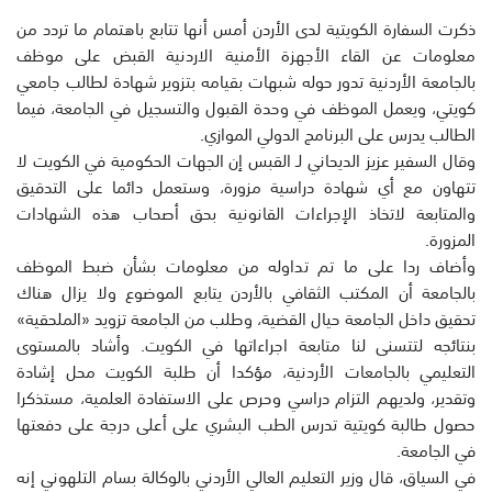
ذكرت السفارة الكويتية لدى الأردن أمس أنها تتابع باهتمام ما تردد من
معلومات عن القاء الأجهزة الأمنية الاردنية القبض على موظف
بالجامعة الأردنية تدور حوله شبهات بقيامه بتزوير شهادة لطالب جامعي
كويتي، ويعمل الموظف في وحدة القبول والتسجيل في الجامعة، فيما
الطالب يدرس على البرنامج الدولي الموازي.
وقال السفير عزيز الديحاني لـ القبس إن الجهات الحكومية في الكويت لا
تتهاون مع أي شهادة دراسية مزورة، وستعمل دائما على التدقيق
والمتابعة لاتخاذ الإجراءات القانونية بحق أصحاب هذه الشهادات
المزورة.
وأضاف ردا على ما تم تداوله من معلومات بشأن ضبط الموظف
بالجامعة أن المكتب الثقافي بالأردن يتابع الموضوع ولا يزال هناك
تحقيق داخل الجامعة حيال القضية، وطلب من الجامعة تزويد «الملحقية»
بنتائجه لتتسنى لنا متابعة اجراءاتها في الكويت. وأشاد بالمستوى
التعليمي بالجامعات الأردنية، مؤكدا أن طلبة الكويت محل إشادة
وتقدير، ولديهم التزام دراسي وحرص على الاستفادة العلمية، مستذكرا
حصول طالبة كويتية تدرس الطب البشري على أعلى درجة على دفعتها
في الجامعة.
في السياق، قال وزير التعليم العالي الأردني بالوكالة بسام التلهوني إنه