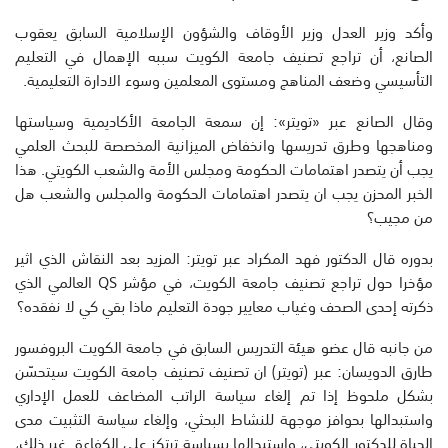
وأكد وزير العدل وزير الأوقاف والشؤون الإسلامية السابق يعقوب
الصانع، أن تراجع تصنيف جامعة الكويت سببه الإهمال في التعليم
التأسيسي وضعف المناهج ومستوى المعلمين وسوء الادارة التعليمية.
وقال الصانع عبر «تويتر»: إن سمعة الجامعة الأكاديمية وسياستها
ومناهجها وطرق تدريسها وانخفاض الميزانية المخصصة للبحث العلمي
يجب أن يتصدر اهتمامات الحكومة ومجلس الأمة والشعب الكويتي. هذا
الخبر المحزن يجب ان يتصدر اهتمامات الحكومة والمجلس والشعب هل
من مجيب؟
بدوره قال الدكتور فهد المكراد عبر تويتر: المزيد بعد النقاش الذي اثير
مؤخرا حول تراجع تصنيف جامعة الكويت، في مؤشر QS العالمي الذي
ذكرته إحدى الصحف وغياب معايير جودة التعليم ماذا بقي كي لا نفقده؟
من جانبه قال عضو هيئة التدريس السابق في جامعة الكويت البروفسور
طارق الدويسان: عبر (تويتر) ان تصنيف تصنيف جامعة الكويت سيتحسّن
بشكل ملحوظ إذا تم إلغاء سياسة الراتب المضاعف للعمل الإداري
واستبدالها بحوافز موجهة للنشاط البحثي، وإلغاء سياسة التثبيت مدى
الحياة للدكتور الكويتي، واستبدالها بسياسة ترتكز على الكفاءة. غير ذلك،