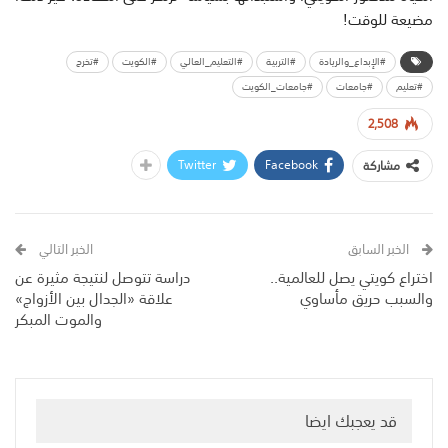
مضيعة للوقت!
#الإبداع_والريادة
#التربية
#التعليم_العالي
#الكويت
#تخرج
#تعليم
#جامعات
#جامعات_الكويت
2,508
Twitter
Facebook
مشاركة
الخبر السابق
الخبر التالي
اختراع كويتي يصل للعالمية..
دراسة تتوصل لنتيجة مثيرة عن
والسبب حريق مأساوي
علاقة «الجدال بين الأزواج»
والموت المبكر
قد يعجبك ايضا