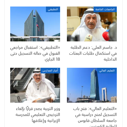
الجامعات الخاصة
التطبيقي
د. جاسم العلي: دعم الطلبة
«التطبيقي»: استقبال مراجعي
في استكمال طلبات البعثات
القبول في صالة التسجيل حتى
الداخلية
18 الجاري
التعليم العالي
أخبار المدارس
«التعليم العالي»: فتح باب
وزير التربية يصدر قرارًا بإلغاء
التسجيل لمنح دراسية في
الترخيص التعليمي للمدرسة
جامعة السلطان قابوس
الإيرانية وإغلاقها
للطلبة الكويتيين