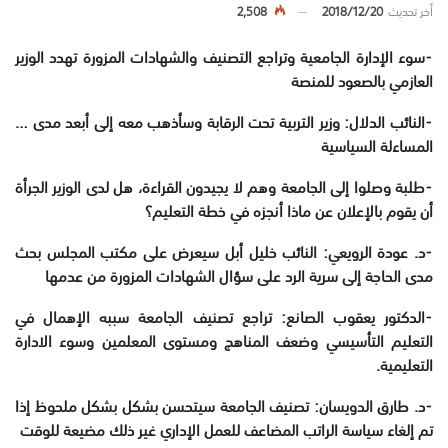
أخر تحديث
2018/12/20
2,508
⁃
سوء الإدارة الجامعية وتراجع التصنيف والشهادات المزورة تهدد الوزير
العازمي بالصعود للمنصة
⁃
‎النائب الدلال: وزير التربية تحت الرقابة وسأذهب معه إلى أبعد مدى …
المساءلة السياسية
⁃
طلبة وصلوا إلى الجامعة وهم لا يجيدون القراءة، هل لدى الوزير الجرأة
أن يقوم بالإعلان عن ماذا أنجزه في خطة التعليم؟
⁃
د. عودة الرويعي: النائب خليل أبل سيعرض على مكتب المجلس بحث
مدى الحاجة إلى سرية الرد على سؤال الشهادات المزورة من عدمها
⁃
الدكتور يعقوب الصانع: تراجع تصنيف الجامعة سببه الإهمال في
التعليم التأسيسي وضعف المناهج ومستوى المعلمين وسوء الادارة
التعليمية.
⁃
د. طارق الدويسان: تصنيف الجامعة سيتحسن بشكل بشكل ملحوظ إذا
تم إلغاء سياسة الراتب المضاعف للعمل الإداري غير ذلك مضيعة للوقت