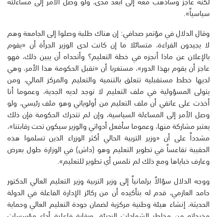
لكنه عاجز وسأذهب معه إلى أبعد مدى، ولو وصل الأمر إلى مساءلته
سياسياً».
وقال الدلال في مؤتمر صحافي: إن هناك طلبة وصلوا إلى الجامعة وهم
لا يجيدون القراءة، متسائلا ما إن كانت لدى الوزير الجرأة أن «يقوم
بالإعلان عن ماذا أنجزه في خطة التعليم؟ وأتحداه أن يبين ذلك، فهو
عاجز أن يقوم بهذا الدور»، مستغربا أن «تقبل الحكومة هذا الأمر، وهي
لديها خطط مستقبلية تتعلق بالتنمية والتعليم والمركز المالي، ومن
يتولى المسؤولية في ملف التعليم لا توجد لديه الجدية، وعموما أنا
أخذت على عاتقي أن ملف التعليم من أولوياتي وهو ملف رئيسي، ولو
وصل الأمر إلى المساءلة السياسية، وإن لم تتحرك الحكومة فإن ذلك
يعتبر مشاركة منها، وعموما سأفعل أدواتي والوزير سيكون تحت رقابتنا»،
مشدداً على أن «وزير التربية الحالي أكثر الوزراء الذين تسلموا هذه
الحقيبة تقاعساً في تطوير التعليم وهو (داش) في الوزارة طول بعرض
وعارف خباياها ومع ذلك لم نلمس أي تطوير للتعليم». ‏
ووجه الدلال سؤالاً برلمانياً إلى وزير التربية وزير التعليم العالي الدكتور
حامد العازمي، قدم له بتأكيده أن من ركائز الإدارة الفاعلة في الدولة
الحديثة، إنشاء هيئة وطنية مركزية لضمان جودة التعليم العالي وحماية
مخرجاته من مخاطر الشهادات الرديئة، ورقابة فاعلية أداء مؤسسات