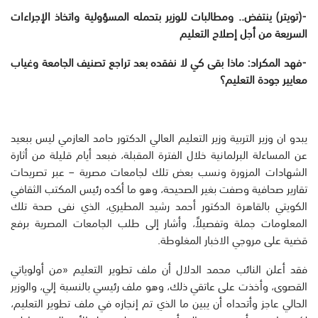
⁃
(تويتر) ينتفض.. ومطالبات للوزير بتحمله المسؤولية واتخاذ الإجراءات
السريعة من أجل إصلاح التعليم
⁃
فهد المكراد: ماذا بقى كي لا نفقده بعد تراجع تصنيف الجامعة وغياب
معايير جودة التعليم؟
يبدو ان وزير التربية وزير التعليم العالي الدكتور حامد العازمي ليس ببعيد
عن المساءلة البرلمانية خلال الفترة المقبلة، فبعد أيام قليلة من أثارة
الشهادات المزورة ونسب بعض تلك لجامعات مصرية – عبر تصريحات
تقارير صحافية وصفت بغير الصحيحة، وهو ما أكده رئيس المكتب الثقافي
الكويتي بالقاهرة الدكتور أحمد رشيد المطيري، الذي نفى صحة تلك
المعلومات جملة وتفصيلاً، وأشار إلى طلب الجامعات المصرية برفع
قضية على مروجي الاخبار المغلوطة.
فقد أعلن النائب محمد الدلال أن ملف تطوير التعليم «من أولوياتي
القصوى، وأخذت على عاتقي ذلك، وهو ملف رئيسي بالنسبة إلي، والوزير
الحالي عاجز وأتحداه أن يبين ما الذي تم إنجازه في ملف تطوير التعليم،