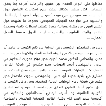
حفاظها
على
التوازن
العقدي
بين
حقوق
والتزامات
أطرافه
بما
يحقق
المصالح
لكل
طرف
،
وكذلك
بحث
ت
مدى
إمكانيات
التوافق
حول
آلي
ات
صياغة
عقد
نموذجي
عربي
موحد
كنموذج
لإبرام
العقود
الدولية
للبناء
والتشييد
على
غرار
عقد
الفيديك
النموذجي
،
خصوصا
ما
تشهده
دول
الخليج
ال
عربي
من
طفرة
عمرانية
كبيرة
تتطلب
تعديلات
خاصة
ومحددة
تتلاءم
والبيئة
القانونية
والتشريعية
لهذه
الدول
تحقيقا
لأفضل
الممارسات
.
ومن
بين
المتحدثين
الرئيسيين
في
الورشة
من
خارج
الكويت
د
.
ماجد
أبو
شرخ
خبير
مياه
وهيدرليك
في
الهيئة
العامة
للمياه
والكهرباء
في
سلطنة
عمان
،
و
المحامي
الدكتور
محمد
الدير
ي
مدير
مركز
حموراي
للتحكيم
في
الأردن
،
والمهندس
أحمد
الحربيات
مدير
مشاريع
في
شركة
الفراس
للمقاولات
–
الإمارات
العربية
المتحدة
،
والمهندس
حس
ي
ن
الزيات
مدير
مشاريع
في
بلدية
مدينة
أ
بو
ظبي
–
والمهندس
سجوي
ماجمدار
مدير
عقود
في
شركة
ناجا
–
الإمارات
العربية
المتحدة
،
ومن
داخل
الكويت
د
.
خليل
فكتور
أستاذ
القانون
التجاري
في
جامعة
القاهرة
وكلية
القانون
الكويتية
العالمية،
ود
.
أشرف
الرفاعي
أستاذ
القانون
والتحكيم
في
أكاديمية
سعد
العبد
الله
وكلية
القانون
الكويتية
العالمية
،
والمحامية
والمحكمة
الدولية
موضي
حمد
الموسى
،
ص
ا
حبة
موضي
الموسى