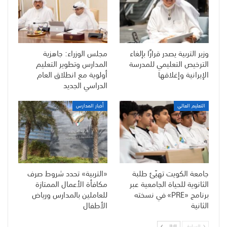
وزير التربية يصدر قرارًا بإلغاء
مجلس الوزراء: جاهزية
الترخيص التعليمي للمدرسة
المدارس وتطوير التعليم
الإيرانية وإغلاقها
أولوية مع انطلاق العام
الدراسي الجديد
التعليم العالي
أخبار المدارس
جامعة الكويت تهيّئ طلبة
«التربية» تحدد شروط صرف
الثانوية للحياة الجامعية عبر
مكافأة الأعمال الممتازة
برنامج «PRE» في نسخته
للعاملين بالمدارس ورياض
الثانية
الأطفال
السابق
التالي