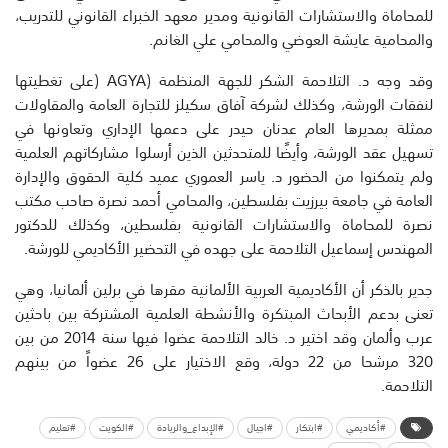
للمحاماة
والاستشارات
القانونية
ومدير
معهد
الخبراء
القانوني
للتدريب،
والمحامية
عايشة
العوضي
والمحامي
علي
الغانم
.
وقد
وجه
د
.
التلاحمة
الشكر
للجهة
المنظمة
(
AGYA
(
على
تغطيتها
لنفقات
الورشة
،
وكذلك
لشركة
آفاق
سكيلز
للتجارة
العامة
والمقاولات
ممثلة
بمديرها
العام
عدنان
حيدر
على
دعمها
الإداري
وتعاونها
في
تسهيل
عقد
الورشة،
وأيضًا
للمتحدثين
الذين
أرسلوا
مشاركاتهم
العلمية
ولم
يتمكنوا
من
الحضور
د
.
ياسر
العموري
عميد
كلية
الحقوق
والإدارة
العامة
في
جامعة
بيرزيت
بفلسطين
،
والمحامي
أ
حمد
نصرة
صاحب
مكتب
نصرة
للمحاماة
والاستشارات
القانونية
بفلسطين،
وكذلك
للدكتور
المهندس
إسماعيل
التلاحمة
على
جهده
في
التحضير
الأكاديمي
للورشة
.
جدير
بالذكر
أن
الأكاديمية
العربية
الألمانية
مقرها
في
برلين
ألمانيا
،
وهي
تعن
ى
بدعم
الأبحاث
المبتكرة
والأنشطة
العلمية
المشتركة
بين
باحثين
عرب
وألمان
وقد
اختير
د
.
خالد
التلاحمة
عضو
ا
فيها
سنة
2014
من
بين
320
مرشح
ا
من
22
دولة،
وقع
الاختيار
على
26
عضواً
من
بينهم
التلاحمة
.
#أكاديمي
#ابتكار
#اجيال
#الإبداع_والريادة
#الكويت
#تعليم