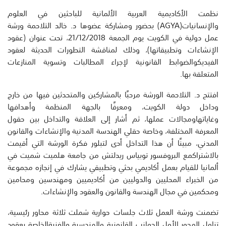
نظمت
الأكاديمية
العربية
الألمانية
للباحثين
في
العلوم
والإنسانيات
(
AGYA
)
بحضور
ومشاركة
عضوها
د
.
خالد
التلاحمة
ورشة
عمل
دولية
في
الكويت
يوم
الجمعة
21/12/2018
،
تحت
عنوان
(
عقود
الإنشاءات
وتطبيقاتها
)
،
وذلك
لمناقشة
التطورات
الحديثة
لعقود
الفيديك
والضوابط
القانونية
لإجراء
المطالبات
وتسوية
المنازعات
المتعلقة
بها
.
افتتح
د
.
التلاحمة
الورشة
مرحب
ًا
با
لمشاركين
وال
متحدثين
فيها
من
خارج
وداخل
دولة
الكويت
،
ومعرفًا
ب
الجهة
المنظمة
وأهدافها
وغاياتها
ومجالات
عملها
،
ثم
أشار
إلى
ال
علاقة
و
ال
تداخل
بين
حقول
المعرفة
المختلفة
،
وخاصة
حقلي
الهندسة
المدنية
والإنشاءات
والقانون
المدني
،
مبينًا
أن
هذا
التداخل
أدى
لتبلور
فكرة
الورشة
التي
أقيمت
بالاشتراك
مع
البر
و
فسور
توبياس
ريدلتش
من
جامعة
هلميت
شميت
في
ألمانيا
للقيام
بعمل
أكاديمي
بحثي
وتطبيقي
ي
شارك
في
إنجازه
مجموعة
من
الخبراء
المحليين
والدوليين
من
أكاديميين
ومهندسين
ومحامين
ومحكمين
في
مجال
الهندسة
والقانون
وال
عقود
و
الإنشاءات
.
تضمنت
ورشة
العمل
ثلاث
جلسات
حوارية
شملت
ثلاث
ة
محاور
رئيس
ي
ة،
تناول
المحور
الأول
الجوانب
القانونية
والهندسية
والفنية
الخاصة
بعقود