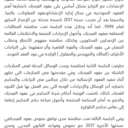
الإنشاءات
مع
التركيز
بشكل
أساسي
على
عقود
الفيديك
باعتبارها
أهم
العقود
ال
نموذجية
في
مجال
إدارة
الإنشاءات
وعقود
المقاولات
عالميا
،
ولا
سيما
بعد
أن
صدرت
نسخة
2017
كنسخة
م
حدثة
عن
الإصدار
السابق
ل
عام
1999
،
كما
أ
نه
وخلال
هذه
الجلسة
تم
ت
مناقشة
المطالبات
المتعلقة
بعقود
الفيديك
،
وأصول
الإجراءات
المتبعة
والاختلافات
القائمة
بين
الإصدارين
المذكورين
،
وكذلك
مناقشة
مفهوم
الأخطار
وخطاب
الضمان
في
عقود
الفيديك
والقو
ة
القاهرة
وأثر
تحققهما
على
التزامات
الأطراف
(
المالك
و
المهندس
و
المقاول
)
الواردة
في
بنود
العقد
الموحد
.
تطرقت
الجلسة
الثانية
لمناقشة
و
بحث
الوسائل
البديلة
لفض
المنازعات
الناشئة
عن
عقود
الفيديك
،
وفي
مقدمتها
فض
المنازعات
التي
تظهر
أثناء
تنفيذ
العقود
الإنشائية
من
خلال
مجالس
فض
النزاعات
و
التحكيم
باعتباره
آ
خر
الوسائل
والإجراءات
الودية
التي
يتم
العمل
بها
قبل
اللجوء
للقضاء
،
ك
ذلك
ناقشت
الورشة
أحكام
شرط
التحكيم
في
عقود
الفيديك
والدفع
به
أمام
المحكمة
المختصة
وأصول
صياغة
حكم
التحكيم
إضافة
إلى
نقاش
تحكيم
الطوارئ
.
وفي
ال
جلسة
الثالثة
تم
ت
مناقشة
مدى
توافق
نصوص
عقود
الفيديك
في
نسخته
ا
الأخيرة
2017
مع
نصوص
وقواعد
القانون
المدني
،
ومدى