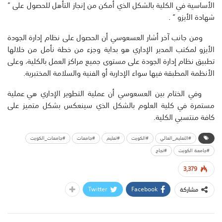
الأساسية
في
الكلية
بالشكل
الذي
أمكن
من
إنجاز
التأهل
للحصول
على
”
شهادة
الأيزو
” .
ومن
جانب
آخر
أشار
العسعوسي
أن
الحصول
على
نظام
إدارة
الجودة
الأيزو
لمكتب
المدير
الإداري
هو
بداية
وجزء
من
خطة
نأمل
من
خلالها
تطبيق
نظام
إدارة
الجودة
على
مستوى
جميع
مراكز
العمل
بالكلية
،
وعلى
الأنظمة
المطبقة
فيها
سواء
الإدارية
أو
الفنية
والسلامة
المختبرية
.
وفي
الختام
بين
العسعوسي
أن
عملية
التطوير
الإداري
هي
عملية
مستمرة
في
كلية
العلوم
بالشكل
الذي
سينعكس
بشكل
متميز
على
كافة
منتسبي
الكلية
.
#التعليم_العالي
#الكويت
#تعليم
#جامعات
#جامعات_الكويت
#جامعة الكويت
#نجاح
3,379
Twitter
Facebook
مشاركة