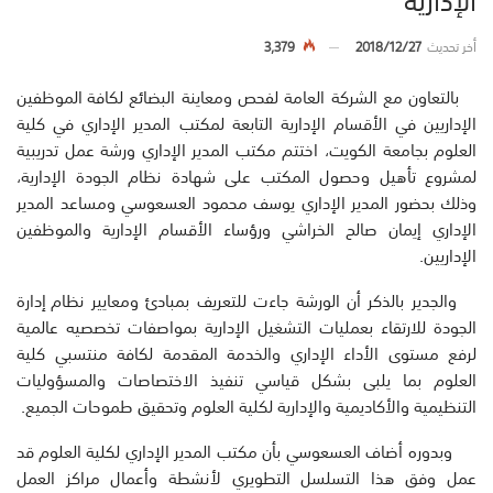
أخر تحديث
2018/12/27
3,379
بالتعاون
مع
الشركة
العامة
لفحص
ومعاينة
البضائع
لكافة
الموظفين
الإداريين
في
الأقسام
الإدارية
التابعة
لمكتب
المدير
الإداري
في
كلية
العلوم
ب
جامعة
الكويت،
ا
ختتم
مكتب
المدير
الإداري
ورشة
عمل
تدريبية
لمشروع
تأهيل
وحصول
ال
مكتب
على
شهادة
نظام
الجودة
الإدارية،
وذلك
بحضور
المدير
الإداري
يوسف
محمود
العسعوسي
ومساعد
المدير
الإداري
إيمان
صالح
الخراشي
ورؤساء
الأقسام
الإدارية
والموظفين
الإداريين
.
والجدير
بالذكر
أن
الورشة
جاءت
للتعريف
بمبادئ
ومعايير
نظام
إدارة
الجودة
للارتقاء
بعمليات
التشغيل
الإدارية
بمواصفات
تخصصيه
عالمية
لرفع
مستوى
الأداء
الإداري
والخدمة
المقدمة
لكافة
منتسبي
كلية
العلوم
بما
يلبى
بشكل
قياسي
تنفيذ
الاختصاصات
والمسؤوليات
التنظيمية
والأكاديمية
والإدارية
لكلية
العلوم
وتحقيق
طموحات
الجميع
.
وبدوره
أضاف
العسعوسي
بأن
مكتب
المدير
الإداري
لكلية
العلوم
قد
عمل
وفق
هذا
التسلسل
التطويري
لأنشطة
وأعمال
مراكز
العمل