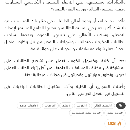
والمثابرات، وتشجيعهن على الارتقاء للمستوى الأكاديمي المطلوب،
وصقل شخصية الطالبة وزيادة الثقة بالنفس».
وأكدت د. حراف أن وجود أهالي الطالبات في مثل تلك المناسبات هو
بلا شك أكبر تحفيز في نفسية الطالبة، ويعطيها الدافع المستمر لإعطاء
الافضل، وشكرت الأهالي على تلبيتهن الدعوة. وبعدها تسلمت
الطالبات المكرمات ميداليات وشهادات التقدير من نيل ريكاردز، وتخلل
الحدث حفل شواء ومسابقات وسحوبات على جوائز قيمة.
يذكر أن كلية بوكسهل الكويت تعمل على تشجيع الطالبات على
المشاركة في مختلف المسابقات العلمية، من أجل إثراء الجانب العملي
لديهن، وتطوير مهاراتهن وقدراتهن في مجالات ميدانية بحتة.
وأعلنت السجاري أن الكلية بدأت استقبال الطالبات الراغبات في
التسجيل في الفصل الدراسي الثاني.
#التعليم_العالي
#الكويت
#تعليم
#جامعات
#جامعات_خاصة
#جريدة_تعليم
#جريدة_تعليم_الالكترونية
1,823