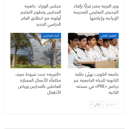
وزير التربية يصدر قرارًا بإلغاء
مجلس الوزراء: جاهزية
الترخيص التعليمي للمدرسة
المدارس وتطوير التعليم
الإيرانية وإغلاقها
أولوية مع انطلاق العام
الدراسي الجديد
التعليم العالي
أخبار المدارس
جامعة الكويت تهيّئ طلبة
«التربية» تحدد شروط صرف
الثانوية للحياة الجامعية عبر
مكافأة الأعمال الممتازة
برنامج «PRE» في نسخته
للعاملين بالمدارس ورياض
الثانية
الأطفال
السابق
التالي