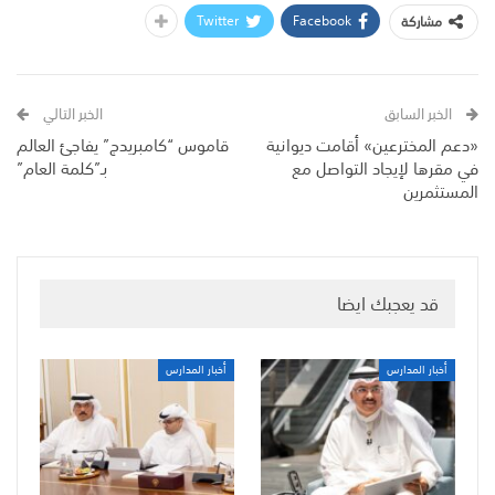
Twitter
Facebook
مشاركة
الخبر السابق
الخبر التالي
«دعم المخترعين» أقامت ديوانية
قاموس “كامبريدج” يفاجئ العالم
في مقرها لإيجاد التواصل مع
بـ”كلمة العام”
المستثمرين
قد يعجبك ايضا
أخبار المدارس
أخبار المدارس