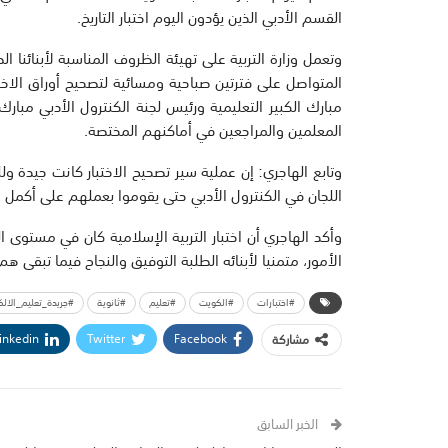
القسم الأدبي الذين يؤدون اليوم اختبار التاريخ.
وتعمل وزارة التربية على تهيئة الظروف المناسبة لأبنائنا 
المتواصل على فترتين صباحية ومسائية لتصحيح أوراق الاخت
مبارك الكبير التعليمية ورئيس لجنة الكنترول الأدبي مبارك 
المعلمين والمراجعين في أماكنهم المختصة.
وتابع الهاجري: إن عملية سير تصحيح الاختبار كانت جيدة و
اللجان في الكنترول الأدبي حتى يقوموا بعملهم على أكمل 
وأكد الهاجري أن اختبار التربية الإسلامية كان في مستوى
الأمور، متمنيا لأبنائه الطلبة التوفيق والنجاح فيما تبقى هم
#اختبارات
#الكويت
#تعليم
#ثانوية
#جريدة_تعليم_الالك
inkedin
Twitter
Facebook
مشاركة
الخبر السابق