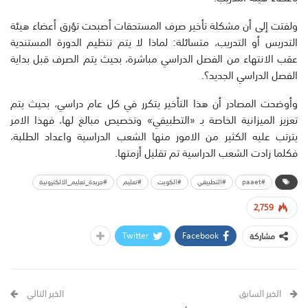
ولفتت إلى أن مشكلة تأخير صرف المستحقات أصبحت تؤرق أعضاء هيئة
التدريس أو التدريب، متسائلة: لماذا لا يتم تنظيم الدورة المستندية
عقب الانتهاء من الفصل الدراسي مباشرة، بحيث يتم الصرف قبل بداية
الفصل الدراسي الجديد؟.
وأوضحت المصادر أن هذا التأخير يتكرر في كل عام دراسي، بحيث يتم
تعزيز الميزانية الخاصة بـ «التطبيقي» وتخصيص مبالغ لها، فهذا الامر
يترتب عليه الكثير من الامور منها الشعب الدراسية واعداد الطلبة،
فكلما زادت الشعب الدراسية تم تقليل أزمتها.
#paaet
#التطبيقي
#الكويت
#تعليم
#جريدة_تعليم_الالكترونية
2,759
Twitter
Facebook
مشاركة
الخبر السابق
الخبر التالي