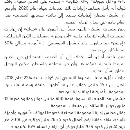
باي» و«آبل ميوزك» و«آي كلاود» – بسرعة على أساس سنوي، وأكد
كوك أنه يأمل مضاعفة إيرادات تلك الخدمات بنهاية عام 2020، وأوضح
أن الشركة ستعلن إضافات جديدة إلى قائمة خدماتها المتنامية هذا
العام خاصة في مجال الرعاية الصحية.
وعن منتجات الشركة الأخرى بعيدًا عن آيفون، قال «كوك» إن إيرادات
المنتجات القابلة للارتداء، خاصة «أبل وتش» وسماعات الأذن اللاسلكية
«إيربودز» قد تجاوزت عائد مشغل الموسيقى الـ «آيبود» بحوالي %50
عندما كان في ذروته.
ومن ناحية أخرى، أشار كوك إلى أن الضعف الاقتصادي في الصين
المرتبط بالتجارة «مؤقت»، وأن من مصلحة واشنطن وبكين التوصل
لاتفاق بشأن التجارة.
وزادت «أبل» مرتبات مديرها التنفيذي تيم كوك بنسبة %22 لعام 2018
لتصل إلى 15.7 مليون دولار، على ما أظهرت وثيقة رسمية بعثت بها
المجموعة الأميركية لهيئة إدارة البورصة.
ويشمل هذا المبلغ راتبا سنويا بقيمة ثلاثة ملايين دولار وعلاوة قدرها 12
مليون دولار بالاستناد إلى مبيعات المجموعة.
وقال مجلس إدارة المجموعة المصنعة خصوصا لهواتف «آيفون» وأجهزة
«آيباد»، «لقد حققنا رقم أعمال قدره 265.5 مليار دولار» في 2018 مع
«ربح تشغيلي قدره 70.9 مليار دولار، أي بارتفاع نسبته %16 لكليهما».