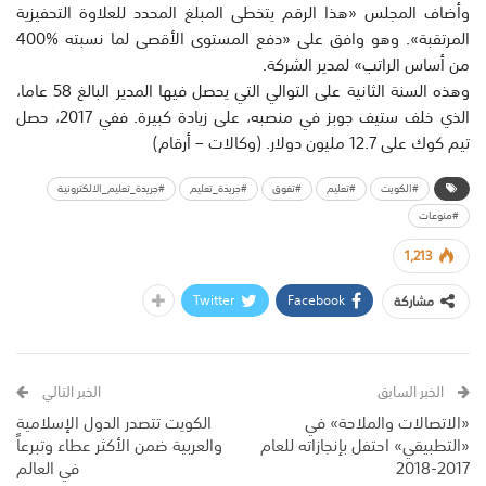
وأضاف المجلس «هذا الرقم يتخطى المبلغ المحدد للعلاوة التحفيزية
المرتقبة». وهو وافق على «دفع المستوى الأقصى لما نسبته %400
من أساس الراتب» لمدير الشركة.
وهذه السنة الثانية على التوالي التي يحصل فيها المدير البالغ 58 عاما،
الذي خلف ستيف جوبز في منصبه، على زيادة كبيرة. ففي 2017، حصل
تيم كوك على 12.7 مليون دولار. (وكالات – أرقام)
#الكويت
#تعليم
#تفوق
#جريدة_تعليم
#جريدة_تعليم_الالكترونية
#منوعات
1,213
Twitter
Facebook
مشاركة
الخبر السابق
الخبر التالي
«الاتصالات والملاحة» في
الكويت تتصدر الدول الإسلامية
«التطبيقي» احتفل بإنجازاته للعام
والعربية ضمن الأكثر عطاء وتبرعاً
2017-2018
في العالم