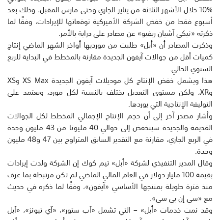
%10 خلال الأشهر الثلاثة من يناير الجاري وحتى مارس المقبل، وذلك بعد
أسبوع فقط من خفض الشركة الأميركية توقعاتها للإيرادات، وفقًا لما
ذكرته «نيكي آشيان ريفيو» عن مصادر على دراية بالأمر.
وذكرت المصادر أن «أبل» طلبت من مورديها أواخر الشهر الماضي إنتاج
كميات أقل من جوالات آيفون الجديدة مقارنة بالمخطط في البداية للربع
السنوي الحالي.
هذا ويشمل خفض الإنتاج كل موديلات آيفون الجديدة XS Max وXS
وXR، ولكن مستوى التعديل يختلف بالنسبة لكل مورد، ويعتمد على
التوليفة الإنتاجية التي يوردها.
وأشار مصدر آخر إلى أن حجم الإنتاج الإجمالي المخطط لكل الجوالات
القديمة والجديدة سينخفض إلى حوالي 40 مليونا من 43 مليون وحدة
في الربع الجاري، مقارنة مع التقدير السابق المتراوح بين 47 و48 مليون
وحدة.
وقال المدير التنفيذي لشركة «أبل» تيم كوك إن الشركة ولدت إيرادات
بقيمة 100 مليار دولار في العام المالي الماضي لم تكن مرتبطة بما عرف
منذ فترة طويلة بمنتجها الأساسي «آيفون»، وفقًا لما ذكره في حديث
مع «سي إن بي سي».
وقد نمت خدمات «أبل» – التي تشمل «آب ستور»، «آي تيونز»، «آبل