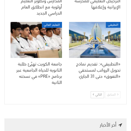
الترخيص التعليمي للمدرسة
المدارس وتطوير التعليم
الإيرانية وإغلاقها
أولوية مع انطلاق العام
الدراسي الجديد
التطبيقي
التعليم العالي
«التطبيقي»: تقديم نماذج
جامعة الكويت تهيّئ طلبة
تحويل الرواتب لمستحقي
الثانوية للحياة الجامعية عبر
«التفوق» حتى 31 الجاري
برنامج «PRE» في نسخته
الثانية
السابق
التالي
أخر الأخبار