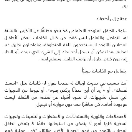
لك.
-يحتاج إلى أصدقاء
سلوك الطفل المتوحد الاجتماعي قد يبدو مختلفًا عن الآخرين. بالنسبة
له، التواصل والتفاعل ليس فقط من خلال الكلمات. بعض الأطفال
المصابين بالتوحد لا يستخدمون اللغة المنطوقة، ويتواصلون بطرق غير
لفظية. هذا يمكن أن يشمل أخذ يدك إلى الشيء الذي يريده، أو النظر
إليه دون كلام. حاول أن تراقب الطفل، وتتعلم لغته.
-يتعامل مع الكلمات حرفيّاً
أنت تتسبب في حدوث ارتباك له عندما تقول له كلمات مثل «امسك
نفسك»، أو «أريد أن أرى حصانًا يركض بقوة»، أو غيرها من التعبيرات
التي تحمل تشبيهات. لا تخبره أشياء عن قطعة من الكعك ليست
موجودة أمامه، كن مباشرًا معه دون مواربة أو تجميل.
الاصطلاحات والتورية والاستدلالات والاستعارات والتلميحات وتعبيرات
السخرية كلها أمور لا يتمكن من استيعابها. دائمًا لا يتمكن الطفل
المصاب بالتوحد من فهم الصورة الأكبر، وبالتالي تكون عملية فهم