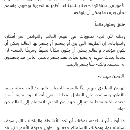
الأمور في سياقاتها صعبة بالنسبة له. أظهر له الصورة بوضوح، واسمح
له أن يعرف ما يمكن أن يتوقعه.
-قلق ومتوتر دائماً
وذلك لأن لديه صعوبات في فهم العالم والتواصل مع أفكاره
واحتياجاته. إن الطريقة التي يرى أو يسمع أو يشعر بها العالم يمكن أن
تكون مؤلمة، والعالم يمكن أن يكون مكانًا مخيفًا ومربكًا بالنسبة له.
عندما يحدث شيء أو يتغير فجأة، فقد يشعر بالذعر. الناس قد يعتقدون
أنه سخيف، ولكنه حقًا يشعر بالرعب.
-الروتين مهم له
الروتين التقليدي مهم جدًا بالنسبة للمصاب بالتوحد؛ لأنه يجعله يشعر
بالأمان، ويساعده على التعامل. هذا لا يعني أنه لا يريد تجربة أشياء
جديدة. لكنه فقط بحاجة إلى مزيد من الدعم للانضمام إلى العالم من
حوله.
إذا أردت أن تساعده، يمكنك أن تجد الأنشطة والرياضات التي سوف
يستمتع بها، ويمكنك الاستمتاع معه بها. حاول معرفة الأمور التي قد