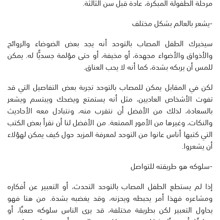
مرحلة الطفولة المبكرة، عادة قبل سن الثالثة.
-يشعر بالعالم بشكل مختلف
سيخبرك الطفل المصاب بالتوحد أنه يجد بعض الضوضاء والروائح
والأذواق والأضواء مجهدة، أو مخيفة، أو حتى مؤلمة جسديًّا له. يمكن
للمس أن يربكه بشدة، كما أنه لا يحب العناق.
لكن في المقابل يمكن للمصاب بالتوحد تجربة بعض التفاصيل التي قد
تفوت الأشخاص العاديين، مثل أنه يستمتع ويضحك ويبتسم ويشعر
بالسعادة، لذلك من الأفضل أن نتقرب منه، ونتبادل معه الأحاديث
والنكات، وغيرها من الأمور الممتعة. من الأفضل لنا أن نقرأ بعض الكتب
التي كتبها أناس عانوا من التوحد لمعرفة المزيد حول كيف يمكن لهؤلاء
أن يشعروا.
-سلوكه هو طريقته للتواصل
إذا لم يستطع الطفل المصاب بالتوحد التحدث، أو التعبير عن أفكاره
ومشاعره فهذا أمر يحبطه ويحزنه، وقد يغضبه بشدة. من هنا فهو
يحاول التعبير لكن بطريقة مختلفة، قد يرى الناس سلوكه صعبًا، أو