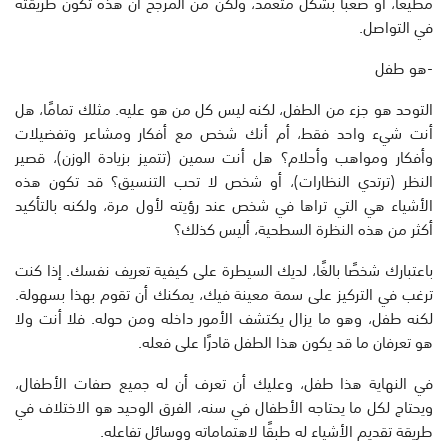
مطيعًا، أو صعبًا بشكل متعمد، ولكن من المرجح أن هذه تكون طريقته
في التواصل.
-هو طفل
التوحد هو جزء من الطفل، لكنه ليس كل من هو عليه. مثلك تمامًا، هل
أنت شيء واحد فقط، أم أنك شخص مع أفكار ومشاعر وتفضيلات
وأفكار ومواهب وأحلام؟ هل أنت سمين (تتميز بزيادة الوزن)، قصير
النظر (ترتدي النظارات)، أو شخص لا تحب التنسيق؟ قد تكون هذه
الأشياء هي التي تراها في شخص عند رؤيته لأول مرة، ولكنه بالتأكيد
أكثر من هذه النظرة السطحية، أليس كذلك؟
باعتبارك شخصًا بالغًا، لديك السيطرة على كيفية تعريف نفسك. إذا كنت
ترغب في التركيز على سمة معينة فيك، يمكنك أن تقوم بهذا بسهولة.
لكنه طفل، وهو ما يزال يكتشف الأمور داخله ومن حوله. فلا أنت ولا
هو تعرفان ما قد يكون هذا الطفل قادرًا على فعله.
في النهاية هذا طفل، وعليك أن تعرف أن له جميع صفات الأطفال،
ويحتاج لكل ما يحتاجه الأطفال في سنه، الفرق الوحيد هو الاختلاف في
طريقة تقديم الأشياء له طبقًا لاهتماماته ووسائل تفاعله.