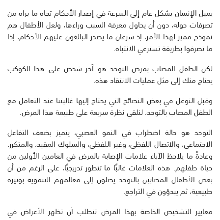
يميل الإنسان بشكل عام إلى السرعة في إصدار الأحكام تجاه ما يراه من
تصرفات حوله، دون أن يحاول معرفة السبب وراءها، ولعل الأطفال هم
نموذج مميز لهذا الأمر، إذ سرعان ما يصدر البالغون عليهم الأحكام، إذا
ما تصرفوا بطريقة تسترعي الانتباه.
لكن الطفل المصاب بمرض التوحد هو آخر شخص على هذا الكوكب
يحتاج منك إلى مثل عمليات الانتقاد هذه.
وقبل التوغل في بعض النصائح التي يحتاج إليها غالبتنا عند التعامل مع
الطفل المصاب بالتوحد، لنلقي نظرة سريعة على طبيعة هذا المرض.
التوحد هو حالة اضطراب في النمو العصبي، يتميز بضعف التفاعل
الاجتماعي، والاتصال اللفظي، وغير اللفظي، والسلوك المقيد، والمتكرر.
وعادةً ما يلاحظ الآباء علامات الإصابة بالمرض في العامين الأولين من
حياة طفلهم. هذه العلامات غالبًا ما تتطور تدريجيًا، على الرغم من أن
بعض الأطفال المصابين بالتوحد يصلون إلى معالمهم التنموية بوتيرة
طبيعية، ثم يبدؤون في التراجع.
معايير التشخيص الخاصة بهذا المرض تتطلب أن تظهر الأعراض في