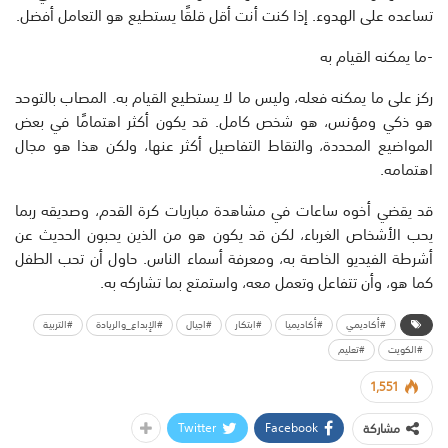
تساعده على الهدوء. إذا كنت أنت أقل قلقًا يستطيع هو التعامل أفضل.
-ما يمكنه القيام به
ركز على ما يمكنه فعله، وليس ما لا يستطيع القيام به. المصاب بالتوحد
هو ذكي ومؤنس، هو شخص كامل. قد يكون أكثر اهتمامًا في بعض
المواضيع المحددة، والتقاط التفاصيل أكثر عنها، ولكن هذا هو مجال
اهتمامه.
قد يقضي أخوه ساعات في مشاهدة مباريات كرة القدم، وصديقه ربما
يحب الأشخاص الغرباء، لكن قد يكون هو من الذين يحبون الحديث عن
أشرطة الفيديو الخاصة به، ومعرفة أسماء الناس. حاول أن تحب الطفل
كما هو، وأن تتفاعل وتعمل معه، واستمتع بما تشاركه به.
#أكاديمي
#أكاديميا
#ابتكار
#اجيال
#الإبداع_والريادة
#التربية
#الكويت
#تعليم
1,551
Twitter
Facebook
مشاركة