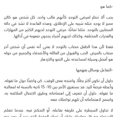
-كما هو
يجب ألا ننظر لمرضى التوحد كأنهم قالب واحد، كل شخص هو كائن
مميز لا يوجد مثله شبيه على الإطلاق، وهذه القاعدة لا تشذ في حالة
المصابين بالتوحد. مثلنا تمامًا، مرضى التوحد لديهم الكثير من المهارات
والقدرات المختلفة، وكذلك لديهم أشياء يجدون صعوبة في أدائها.
فقط لأن هذا الطفل مصاب بالتوحد لا يعني أنه نفس أي شخص آخر
مصاب بالمرض. الحب والقبول من العائلة والأصدقاء والجميع من حوله
هو أفضل وسيلة لمساعدته على النمو والازدهار.
-التفاعل بوسائل يفهمها
حاول أن تكون أكثر بطئًا، وامنحه بعض الوقت. كن واضحًا حول ما تقوله،
وأعطه فرصةً للرد، قد يستغرق الأمر بين 10- 15 ثانية بالنسبة له لمعالجة
ما تقوله. حاول أن تتعرف إلى اهتماماته وطرق الاتصال الملائمة به،
واسمح لاهتماماته أن تلهم تواصلك معه.
لا تحاول السيطرة على طريقة تفاعله، أو التحكم فيه. عندما تتعلم
الاستماع مع كل حواسك عليك أن تدرك المقدار الذي يريد أن يعبر عنه