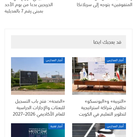
المتفوقين» يتوجه إلى سريلانكا
الخريجين بدءا من يوم الأحد
بمبنى رقم 7 بالعديلية
قد يعجبك ايضا
أخبار المدارس
أخبار المدارس
«التربية» و«اليونسكو»
«الصحة»: فتح باب التسجيل
تطلقان شراكة استراتيجية
للبعثات والإجازات الدراسية
لتطوير التعليم في الكويت
للعام الأكاديمي 2026–2027
أخبار المدارس
أخبار تقنية