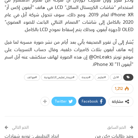
استخدام “شاشات الكريستال السائل” LCD في هاتف “آيفون إكس آر”
iPhone XR لعام 2019. ومع ذلك، سوف تتحول شركة آبل في عام
2020 بالكامل إلى شاشات “الصمام الثنائي الباعث للضوء العضوي”
OLED لأجهزة آيفون، وبذلك يتم إسقاط نموذج LCD بالكامل.
يُشار إلى أن تقرير الصحيفة يأتي بعد أيام من نشر صورة مسربة لما قيل
إنه هاتف آيفون بثلاث كاميرات خلفية، وقال حساب التسريبات على
موقع تويتر OnLeaks@ إن هذه الصورة لهاتف ستكشف عنه آبل اسم
“آيفون 11” iPhone XI.
#ابل
#تعليم
#جديدة
#جريدة_تعليم_الالكترونية
#هواتف
1,212
Twitter
Facebook
مشاركة
الخبر السابق
الخبر التالي
وفد طالبات «كن من
اتحاد التطبيقي: توزيع شهادات