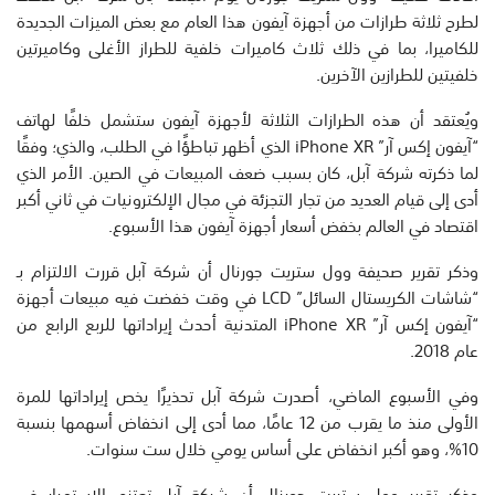
لطرح ثلاثة طرازات من أجهزة آيفون هذا العام مع بعض الميزات الجديدة
للكاميرا، بما في ذلك ثلاث كاميرات خلفية للطراز الأغلى وكاميرتين
خلفيتين للطرازين الآخرين.
ويُعتقد أن هذه الطرازات الثلاثة لأجهزة آيفون ستشمل خلفًا لهاتف
“آيفون إكس آر” iPhone XR الذي أظهر تباطؤًا في الطلب، والذي؛ وفقًا
لما ذكرته شركة آبل، كان بسبب ضعف المبيعات في الصين. الأمر الذي
أدى إلى قيام العديد من تجار التجزئة في مجال الإلكترونيات في ثاني أكبر
اقتصاد في العالم بخفض أسعار أجهزة آيفون هذا الأسبوع.
وذكر تقرير صحيفة وول ستريت جورنال أن شركة آبل قررت الالتزام بـ
“شاشات الكريستال السائل” LCD في وقت خفضت فيه مبيعات أجهزة
“آيفون إكس آر” iPhone XR المتدنية أحدث إيراداتها للربع الرابع من
عام 2018.
وفي الأسبوع الماضي، أصدرت شركة آبل تحذيرًا يخص إيراداتها للمرة
الأولى منذ ما يقرب من 12 عامًا، مما أدى إلى انخفاض أسهمها بنسبة
10%، وهو أكبر انخفاض على أساس يومي خلال ست سنوات.
وذكر تقرير وول ستريت جورنال أن شركة آبل تعتزم الاستمرار في