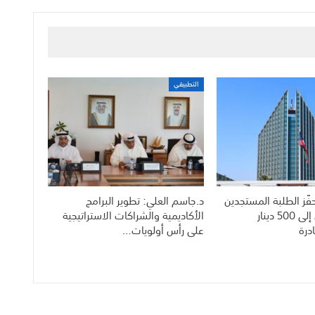
التطبيقي
فّز الطلبة المستجدين
د.جاسم العلي: تطوير البرامج
بمكافآت تصل إلى 500 دينار
الأكاديمية والشراكات الاستراتيجية
درة
على رأس أولويات…