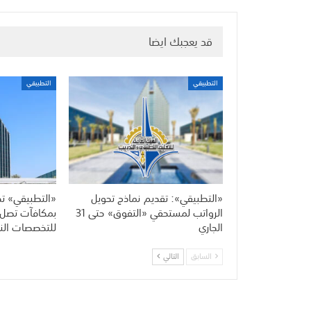
قد يعجبك ايضا
التطبيقي
التطبيقي
«التطبيقي»: تقديم نماذج تحويل
«التطبيقي» تح
الرواتب لمستحقي «التفوق» حتى 31
الجاري
للتخصصات النا
السابق
التالي