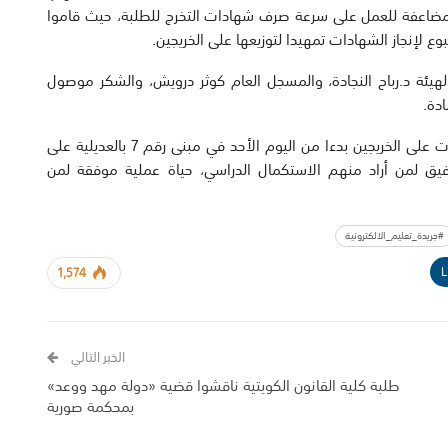
ا مضاعفة للعمل على سرعة صرف شهادات التخرج للطلبة، حيث قاموا
ع لإنجاز الشهادات تمهيدا لتوزيعها على الخريجين.
لهيئة د.رباح النجادة، والمسجل العام كوثر درويش، والشكر موصول
دة.
وأشار الهلفي الى أنه من المتوقع البدء في توزيع الشهادات على الخريجين بدءا من اليوم الأحد في مبنى رقم 7 بالعديلية على
لتوفيق لمن أراد منهم الاستكمال الدراسي، حياة عملية موفقة لمن
#جريدة_تعليم_الالكترونية
L
1,574
الخبر التالي
طلبة كلية القانون الكويتية ناقشوا قضية «دولة مهد ووعد»
بمحكمة صورية