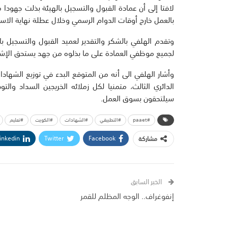
لافتا إلى أن عمادة القبول والتسجيل بالهيئة بذلت جهود
بالعمل خارج أوقات الدوام الرسمي وخلال عطلة نهاية الاسبو
وتقدم الهلفي بالشكر والتقدير لعميد القبول والتسجيل با
لجميع موظفي العمادة على ما بذلوه من جهد يستحق الإشا
الدائري الثالث، متمنيا لكل زملائه الخريجين السداد وا
سيلتحقون بسوق العمل.
#paaet
#التطبيقي
#الشهادات
#الكويت
#تعليم
inkedin
Twitter
Facebook
مشاركة
الخبر السابق
إنفوغراف.. الوجه المظلم للقمر