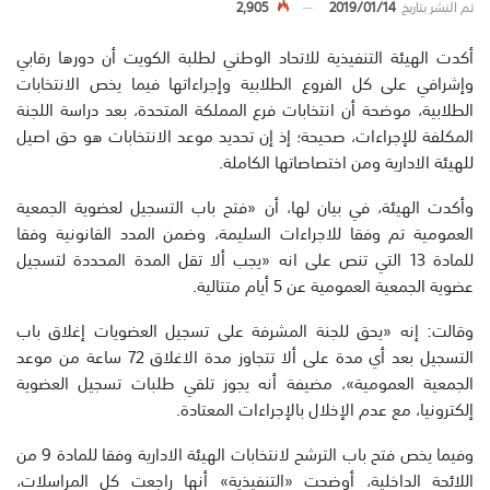
تم النشر بتاريخ
2019/01/14
2,905
أكدت الهيئة التنفيذية للاتحاد الوطني لطلبة الكويت أن دورها رقابي
وإشرافي على كل الفروع الطلابية وإجراءاتها فيما يخص الانتخابات
الطلابية، موضحة أن انتخابات فرع المملكة المتحدة، بعد دراسة اللجنة
المكلفة للإجراءات، صحيحة؛ إذ إن تحديد موعد الانتخابات هو حق اصيل
للهيئة الادارية ومن اختصاصاتها الكاملة.
وأكدت الهيئة، في بيان لها، أن «فتح باب التسجيل لعضوية الجمعية
العمومية تم وفقا للاجراءات السليمة، وضمن المدد القانونية وفقا
للمادة 13 التي تنص على انه «يجب ألا تقل المدة المحددة لتسجيل
عضوية الجمعية العمومية عن 5 أيام متتالية.
وقالت: إنه «يحق للجنة المشرفة على تسجيل العضويات إغلاق باب
التسجيل بعد أي مدة على ألا تتجاوز مدة الاغلاق 72 ساعة من موعد
الجمعية العمومية»، مضيفة أنه يجوز تلقي طلبات تسجيل العضوية
إلكترونيا، مع عدم الإخلال بالإجراءات المعتادة.
وفيما يخص فتح باب الترشح لانتخابات الهيئة الادارية وفقا للمادة 9 من
اللائحة الداخلية، أوضحت «التنفيذية» أنها راجعت كل المراسلات،