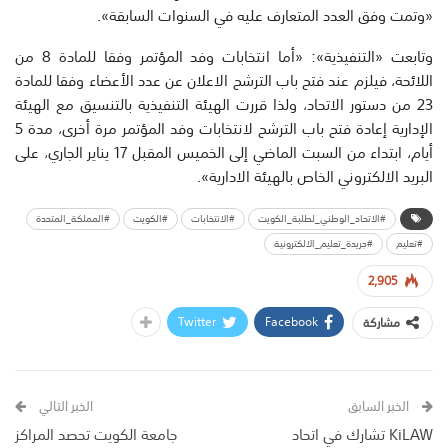
«وتمت وفق العدد المتعارف عليه في السنوات السابقة».
وتابعت «التنفيذية»: «أما انتخابات وفد المؤتمر وفقا للمادة 8 من
اللائحة، فيلزم عند فتح باب الترشح الاعلان عن عدد الأعضاء وفقا للمادة
23 من دستور الاتحاد، ولذا قررت الهيئة التنفيذية بالتنسيق مع الهيئة
الإدارية إعادة فتح باب الترشح لانتخابات وفد المؤتمر مرة أخرى، مدة 5
أيام، ابتداء من السبت الماضي إلى الخميس المقبل 17 يناير الجاري، على
البريد الالكتروني الخاص بالهيئة الادارية».
#الاتحاد_الوطني_لطلبة_الكويت
#الانتخابات
#الكويت
#المملكة_المتحدة
#تعليم
#جريدة_تعليم_الالكترونية
2,905
Twitter
Facebook
مشاركة
الخبر السابق
الخبر التالي
KiLAW تشارك في اتحاد
جامعة الكويت تحصد المراكز