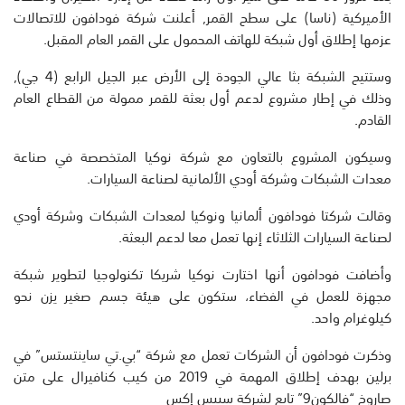
الأميركية (ناسا) على سطح القمر, أعلنت شركة فودافون للاتصالات
عزمها إطلاق أول شبكة للهاتف المحمول على القمر العام المقبل.
وستتيح الشبكة بثا عالي الجودة إلى الأرض عبر الجيل الرابع (4 جي),
وذلك في إطار مشروع لدعم أول بعثة للقمر ممولة من القطاع العام
القادم.
وسيكون المشروع بالتعاون مع شركة نوكيا المتخصصة في صناعة
معدات الشبكات وشركة أودي الألمانية لصناعة السيارات.
وقالت شركتا فودافون ألمانيا ونوكيا لمعدات الشبكات وشركة أودي
لصناعة السيارات الثلاثاء إنها تعمل معا لدعم البعثة.
وأضافت فودافون أنها اختارت نوكيا شريكا تكنولوجيا لتطوير شبكة
مجهزة للعمل في الفضاء، ستكون على هيئة جسم صغير يزن نحو
كيلوغرام واحد.
وذكرت فودافون أن الشركات تعمل مع شركة “بي.تي ساينتستس” في
برلين بهدف إطلاق المهمة في 2019 من كيب كنافيرال على متن
صاروخ “فالكون9” تابع لشركة سبيس إكس