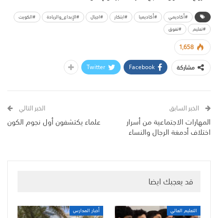
#أكاديمي
#أكاديميا
#ابتكار
#اجيال
#الإبداع_والريادة
#الكويت
#تعليم
#تفوق
1,658
Twitter
Facebook
مشاركة
الخبر السابق
الخبر التالي
المهارات الاجتماعية من أسرار
علماء يكتشفون أول نجوم الكون
اختلاف أدمغة الرجال والنساء
قد يعجبك ايضا
التعليم العالي
أخبار المدارس