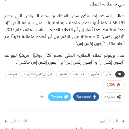
تأتي به بطارية الغطاء.
وقالت الشركة إنه يمكن شحن الغطاء بواسطة الشواحن التي تدعم
USB-PD، كما أنها تدعم ملحقات Lightning، مثل سماعة الأذن “إير
بود” EarPod. كما يُشار إلى أن الغطاء الجديد لا يناسب هاتف عام 2017،
“آيفون إكس” iPhone X على الرغم من أن أبعاده متماثلة تقريبًا مع
أبعاد هاتف “آيفون إكس إس”.
هذا، ويتوفر غطاء البطارية الذكي بسعر 129 دولارًا أمريكيًا لهواتف
“آيفون إكس آر” و “آيفون إكس إس” و “آيفون إكس إس ماكس“.
#آبل
#آيفون
#بطاريات
#تعليم
#جريدة_تعليم_الالكترونية
#هواتف
2,226
Twitter
Facebook
مشاركة
الخبر السابق
الخبر التالي
أهل الكويت يستذكرون مآثر امير
د. يوسف العنزي: سفير الكويت