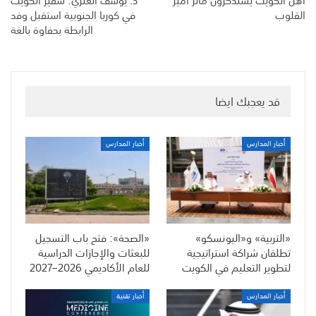
القلوب
في كوريا الجنوبية استقبل وفد
الرابطة بحفاوة بالغة
قد يعجبك ايضا
أخبار المدارس
أخبار المدارس
«التربية» و«اليونسكو»
«الصحة»: فتح باب التسجيل
تطلقان شراكة استراتيجية
للبعثات والإجازات الدراسية
لتطوير التعليم في الكويت
للعام الأكاديمي 2026–2027
أخبار المدارس
أخبار تقنية