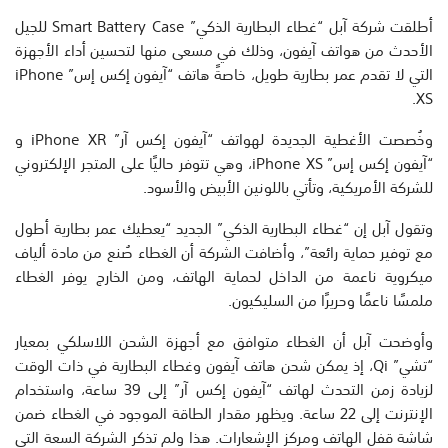
أطلقت شركة آبل “غطاء البطارية الذكي” Smart Battery Case للجيل
الأحدث من هواتف آيفون، وذلك في مسعى منها لتحسين أداء الأجهزة
التي لا تقدم عمر بطارية طويل، خاصةً هاتف “آيفون إكس إس” iPhone
XS.
وخُصصت الأغطية الجديدة لهواتف “آيفون إكس آر” iPhone XR و
“آيفون إكس إس” iPhone XS، وهي تتوفر حاليًا على المتجر الإلكتروني
للشركة الأمريكية، وتأتي باللونين الأبيض والأسود.
وتقول آبل إن “غطاء البطارية الذكي” الجديد “يعطيك عمر بطارية أطول
مع توفير حماية رائعة”، وأضافت الشركة أن الغطاء صُنع من مادة ألياف
ميكروية ناعمة من الداخل لحماية الهاتف، ومن الخارج يوفر الغطاء
ملمسًا ناعمًا وحريرًا من السليكيون.
وأوضحت آبل أن الغطاء متوافق مع أجهزة الشحن اللاسلكي بمعيار
“تشي” Qi، إذ يمكن شحن هاتف آيفون وغطاء البطارية في ذات الوقت
لزيادة زمن التحدث لهاتف “آيفون إكس آر” إلى 39 ساعة، واستخدام
الإنترنت إلى 22 ساعة. ويظهر مقدار الطاقة الموجود في الغطاء ضمن
شاشة قفل الهاتف ومركز الإشعارات. هذا ولم تذكر الشركة السعة التي